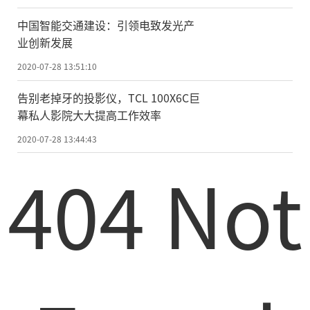
运营效率。
中国智能交通建设：引领电致发光产
“之前,我们前厅接听到客人的服务指令
业创新发展
之后需要打电话给客房部,再由客房部通知具
2020-07-28 13:51:10
体的服务人员去执行这项服务。使用了蓝豆
告别老掉牙的投影仪，TCL 100X6C巨
云住客服务管家之后,前台接听到电话直接通
幕私人影院大大提高工作效率
过系统下单就可以给到相应的服务员,省了前
2020-07-28 13:44:43
厅拨打电话和客房接听电话的时间,信息传递
404 Not
更加快速。另外,之前由于语音的沟通,员工的
一些习惯性的不同表述很容易产生argue,现
在通过工单的形式,员工的表述更加规范,管理
起来也会更加方便。”——前厅部负责人温经
理
“在和工程部的对接上,工程报修的拍照