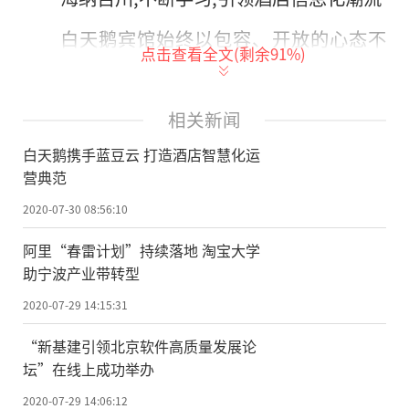
白天鹅宾馆始终以包容、开放的心态不
点击查看全文(剩余
91
%)
断学习和探索,是中国第一家引入“收益管
理”体系和“移动信息化”的酒店,在酒店信
相关新闻
息化方面为我国高端酒店做出了良好示范,并
白天鹅携手蓝豆云 打造酒店智慧化运
提供了借鉴模式。
营典范
白天鹅携手蓝豆云,打造酒店智慧化运营
2020-07-30 08:56:10
典范
阿里“春雷计划”持续落地 淘宝大学
2017年,白天鹅宾馆改造后引入蓝豆云酒
助宁波产业带转型
店运营管理系统,协助酒店进行数据化管理。
2020-07-29 14:15:31
宾馆通过蓝豆云实现在线化的任务分配和接
“新基建引领北京软件高质量发展论
收,使部门之间的信息传递更加快速、规范和
坛”在线上成功举办
准确,减少信息传递过程中的时间损耗,提升了
2020-07-29 14:06:12