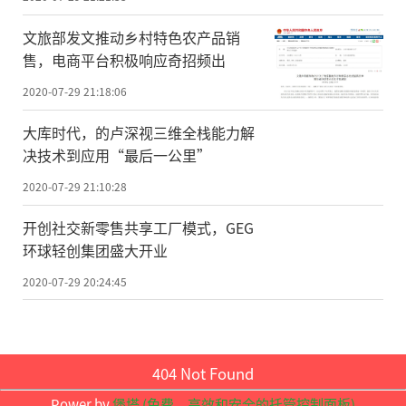
的时候发现:宾馆在旺季时免费水、牙刷、须
刨套装等备品的需求量较大,客房部对这些备
文旅部发文推动乡村特色农产品销
品的的采购成本和输送服务所需的人力成本
售，电商平台积极响应奇招频出
进行衡量之后,发现服务员来回输送的人工成
2020-07-29 21:18:06
本大于备品本身的成本。于是客房部决定在
大库时代，的卢深视三维全栈能力解
旺季的时候,在已知需求的房间里多放两瓶矿
决技术到应用“最后一公里”
泉水以及相关的备品。白天鹅这一基于数据
2020-07-29 21:10:28
分析的改变,不仅令客人体验到方便快捷的服
开创社交新零售共享工厂模式，GEG
务,还提升了服务员的服务效率,从而有更多时
环球轻创集团盛大开业
间和精力为客人提供更加优质的服务。
2020-07-29 20:24:45
案例二:经验+数据,优化运营两手抓
白天鹅在分析蓝豆使用报告数据的时候
404 Not Found
发现,客房的检查一次通过率仅为70%,“在我
Power by
堡塔 (免费，高效和安全的托管控制面板)