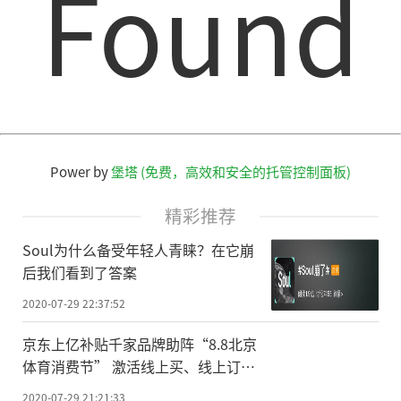
Found
功能真的帮到了我们很多!一些工程的问题我
们不一定会表述的很清楚,也不知道一些故障
部分的具体叫法,所以现在我们直接拍张照传
给工程师傅,他们就能了解出故障的是哪里,不
用通过电话反复进行沟通了。”——客房部行
政管家梁经理
Power by
堡塔 (免费，高效和安全的托管控制面板)
白天鹅在对蓝豆云系统的使用上有自己
精彩推荐
独到的见解,他们认为数据不是使用系统的目
Soul为什么备受年轻人青睐？在它崩
的,而是优化运营的手段,酒店确实也将这种理
后我们看到了答案
念应用到了实际的运营过程中。
2020-07-29 22:37:52
案例一:一点改变,双方受益
京东上亿补贴千家品牌助阵“8.8北京
体育消费节” 激活线上买、线上订、
白天鹅对客人最常用服务进行数据分析
线上赛服务
2020-07-29 21:21:33