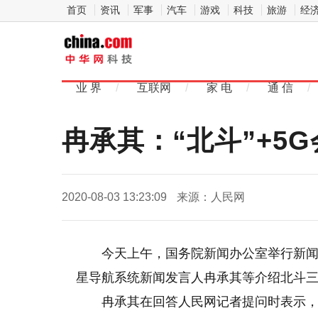
首页
资讯
军事
汽车
游戏
科技
旅游
经
中
华网科
业 界
/
互联网
/
家 电
/
通 信
/
技
冉承其：“北斗”+5
2020-08-03 13:23:09
来源：人民网
今天上午，国务院新闻办公室举行新
星导航系统新闻发言人冉承其等介绍北斗
冉承其在回答人民网记者提问时表示，