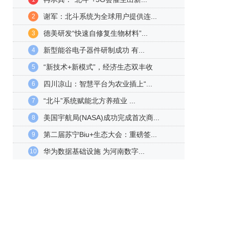
谢军：北斗系统为全球用户提供连...
2
德美研发“快速自修复生物材料”...
3
新型能谷电子器件研制成功 有...
4
“新技术+新模式”，经济生态双丰收
5
四川凉山：智慧平台为农业插上“...
6
“北斗”系统赋能北方养殖业 ...
7
美国宇航局(NASA)成功完成首次商...
8
第二届苏宁Biu+生态大会：重磅签...
9
华为数据基础设施 为河南数字...
10