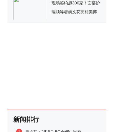
现场签约超300家！面部护
理领导者樊文花亮相美博
会引爆加盟热潮
新闻排行
冉承其：“北斗”+5G会催生出新...
1