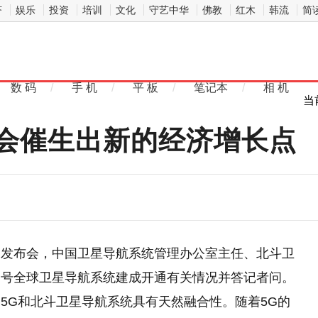
济
娱乐
投资
培训
文化
守艺中华
佛教
红木
韩流
简
数 码
/
手 机
/
平 板
/
笔记本
/
相 机
当
G会催生出新的经济增长点
闻发布会，中国卫星导航系统管理办公室主任、北斗卫
三号全球卫星导航系统建成开通有关情况并答记者问。
5G和北斗卫星导航系统具有天然融合性。随着5G的