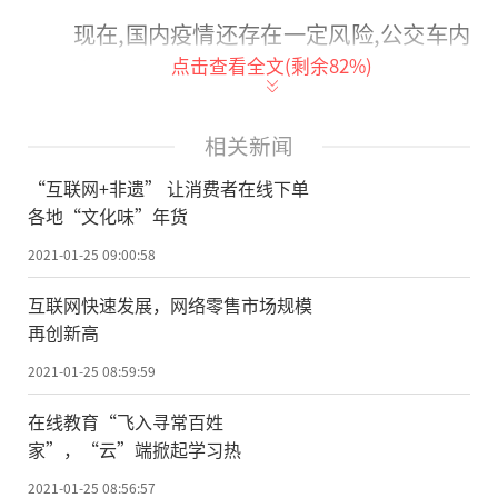
现在,国内疫情还存在一定风险,公交车内
点击查看全文(剩余
82
%)
人员密集且流动量大,尤其需要注意防范。腾
讯乘车码升级公交支付方式,发挥移动支付的
优势,实现无接触式扫码支付,可以避免人与
相关新闻
人、人与机器的接触,市民出行会更加安全、
“互联网+非遗” 让消费者在线下单
安心。
各地“文化味”年货
2021-01-25 09:00:58
市民林女士经常乘坐公交车上下班,她体
验过乘车码以后,表示:“现在,去商场超市买东
互联网快速发展，网络零售市场规模
再创新高
西都是用微信支付,已经习惯手机支付了。在
公交车上刷乘车码,不用再刷卡投币,感觉非常
2021-01-25 08:59:59
安全、快捷、还环保。”
在线教育“飞入寻常百姓
家”，“云”端掀起学习热
刷码乘坐公交能有多快?据介绍,腾讯乘车
2021-01-25 08:56:57