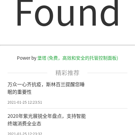
Found
交车,以及公交车距离、到站时间等信息。用
户也可以点击下方的“实时公交”,进入实时
公交页面查询更详细的信息,进行路线规划
等。
截止目前,腾讯乘车码已在全国150多座
城市落地,使用人次超过1.5亿,覆盖公交、BR
Power by
堡塔 (免费，高效和安全的托管控制面板)
T、地铁、索道等多种公共交通出行场景。未
精彩推荐
来,腾讯将继续发挥科技优势,助力智慧公交建
万众一心齐抗疫，斯林百兰提醒您睡
设,加速推进乘车码落地全国,提升广大市民公
眠的重要性
交出行体验。
2021-01-25 12:23:51
责任编辑：kj005
2020年紫光展锐全年盘点，支持智能
终端消费全业态
2021-01-25 12:23:32