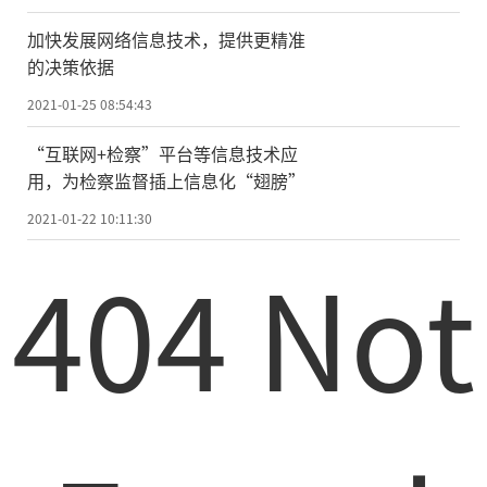
码凭借0.2秒极速验证技术,让乘客可以快速刷
码乘车,随用随走;在网络不稳定、余额不足的
加快发展网络信息技术，提供更精准
的决策依据
情况下,乘客也能够“先乘车,后付费”,出行体
验变得更加顺畅。
2021-01-25 08:54:43
“互联网+检察”平台等信息技术应
至于乘车码如何使用,其实很简单。首次
用，为检察监督插上信息化“翅膀”
使用乘车码小程序,通过微信搜索“乘车
2021-01-22 10:11:30
码”小程序,定位至“太原市”,按步骤就能开
404 Not
通“太原公交乘车码”。乘坐公交车时,打开
微信点击“我—卡包—会员卡”调取乘车码,
对准公交车内
的
扫码机,即可刷码乘车。
另外,为了减少市民等公交车的时间,乘车
码小程序还上线了实时公交查询功能。在小
程序首页,会实时显示附近公交站点、途径公