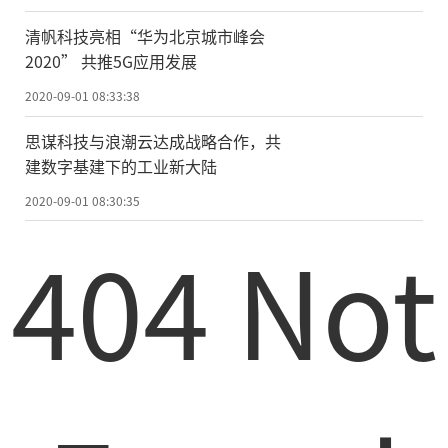
设模式，是华南技术转移中心地市分中心建
设模式
的
探索与创新尝试。目前，分中心已
清帆科技亮相“华为北京城市峰会
2020” 共推5G应用发展
完成初步建设，计划9月揭牌运营。依托华南
技术转移中心科技成果大数据平台及“华转
2020-09-01 08:33:38
网”优势资源，通过建设分中心“线上科技
思谋科技与浪潮云达成战略合作，共
服务大厅”对接粤桂两地成果项目、企业创
建数字基建下的工业新大陆
新需求、科技服务机构等科技创新资源。与
2020-09-01 08:30:35
此同时，华转“8分钟路演”平台将以数字化
404 Not
赋能的形式，为试验区初创企业提供线上展
示和精准对接渠道。(记者：叶青)
责任编辑：kj005