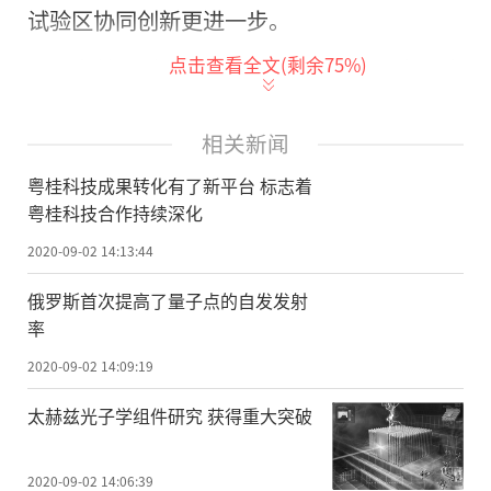
试验区协同创新更进一步。
点击查看全文(剩余
75
%)
粤桂两地科技交流与合作日益紧密，去
年12月，广西壮族自治区科技厅、广东省科
技厅签署了《加快粤桂合作特别试验区协同
相关新闻
创新发展行动计划》，提出引入华南技术转
粤桂科技成果转化有了新平台 标志着
移中心到试验区设立分支机构等重点任务，
粤桂科技合作持续深化
此次签约标志着该项目正式落地。
2020-09-02 14:13:44
按照“立足粤桂，辐射桂东南、粤西
俄罗斯首次提高了量子点的自发发射
率
北”的总体思路，试验区、华转中心和梧州
科技局三方将共同支持分中心整合粤桂两地
2020-09-02 14:09:19
科技成果转移转化支撑服务资源。
太赫兹光子学组件研究 获得重大突破
“华转资源赋能+梧州本地化运作”的建
2020-09-02 14:06:39