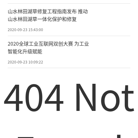
家们仍在努力实现这一目标。随着2017年位
山水林田湖草修复工程指南发布 推动
于汉堡的XFEL的投入使用，科学界朝着这一
山水林田湖草一体化保护和修复
目标更近了一步。
2020-09-23 15:43:00
最近，德国柏林马克斯·波恩非线性光
2020全球工业互联网双创大赛 为工业
学和超快光谱研究所(MBI)、瑞典乌普萨拉大
智能化升级赋能
学和位于汉堡的欧洲X射线自由电子激光装置
2020-09-23 10:09:22
(XFEL)的研究人员合作开发出“光子反冲成
404 Not
像”技术，用来观察X射线与原子之间相互作
用的基本过程。该技术可以区分X射线范围内
的自发和受激拉曼散射(SRS)，使得人们几乎
可以对单个原子上受激拉曼散射进行自由地
研究。相关的理论分析和实验结果发表在
《科学》杂志上。