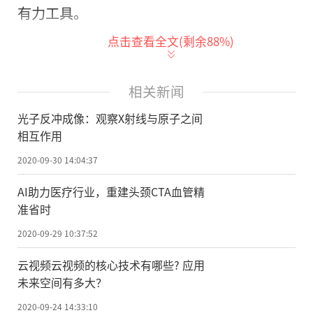
有力工具。
点击查看全文(剩余
88
%)
观察X射线与原子之间相互作用
1921年，爱因斯坦因发现光的量化，即
相关新闻
光子作为光粒子流与物质相互作用，获得了
光子反冲成像：观察X射线与原子之间
诺贝尔物理学奖。从量子力学的早期开始，
相互作用
人们就知道光子具有动量。原子对光子的吸
2020-09-30 14:04:37
收和发射是光与物质相互作用的基本过程。
自1960年代以来，强激光束的出现推动了所
AI助力医疗行业，重建头颈CTA血管精
准省时
谓的“非线性光学”的发展。于是科学家们
进一步研究，用X射线代替可见光来操作非线
2020-09-29 10:37:52
性光学系统，即将非线性光学扩展到X射线光
云视频云视频的核心技术有哪些? 应用
谱域。但由于非线性效应难以捉摸的性质，
未来空间有多大？
尽管理论概念数十年前就已提出，迄今科学
2020-09-24 14:33:10