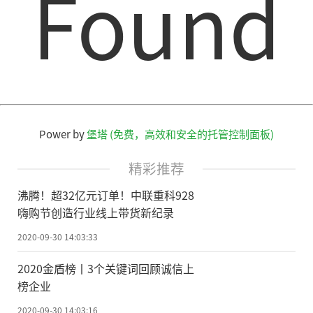
Found
为了测量实验中激发原子的散射，研究
人员将准直的氖原子超声束与XFEL光束成直
角相交。当X射线光子的能量与氖的俄歇跃迁
能量发生共振时，瞬态激发原子会受到自发
拉曼散射的影响。优化X射线的强度和光子能
量，则瞬态激发原子在自发衰减之前会与另
Power by
堡塔 (免费，高效和安全的托管控制面板)
一个具有适当光子能量
的
XFEL光子相互作
精彩推荐
用，产生受激拉曼散射，并沿入射光子的方
沸腾！超32亿元订单！中联重科928
向发射光子。此过程需要来自X射线的两个光
嗨购节创造行业线上带货新纪录
子，因此是非线性的。由受激拉曼散射引起
2020-09-30 14:03:33
的激发原子基本上不会发生偏转，在检测器
2020金盾榜丨3个关键词回顾诚信上
上显示为一条锐利的直线。
榜企业
有望更好地了解原子级化学反应
2020-09-30 14:03:16