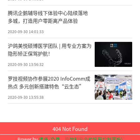
论文第一作者，柏林马克斯·波恩研究
腾讯企鹅辅导线下体验中心陆续落地
所的乌利·艾希曼教授解释说，在受激拉曼
多城，打造用户零距离产品体验
散射过程中，两个光子沿与两个入射光子完
2020-09-30 14:01:33
全相同的方向离开原子，原子不改变其动
沪鸽美悦硕博医学团队 | 用专业方案为
量，也不改变其飞行方向。这与更频繁的线
隐形矫正保驾护航！
性过程截然不同。在线性过程中，首先吸收
2020-09-30 13:56:32
一个光子，然后发射另一个光子。由于发射
罗技视频协作参展2020 InfoComm成
的光子通常以不同的方向发送，因此原子发
热点 多元创新搭建特色“云生态”
生偏转。通过观察原子的飞行方向，研究人
2020-09-30 13:55:38
员能够清楚地将X射线激发的拉曼过程与其他
过程区分开。
XFEL的迈克尔·迈耶博士解释说：“如
404 Not Found
果将来我们将新方法与不同波长的X射线脉冲
Power by
堡塔 (免费，高效和安全的托管控制面板)