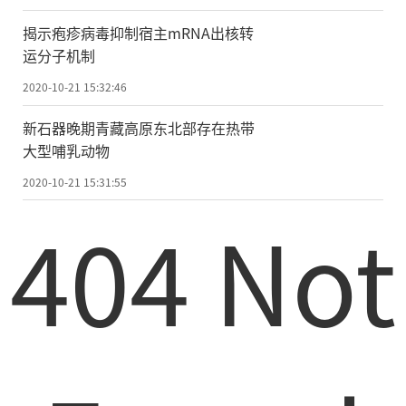
此次，美国加州大学尔湾分校科学家戴
揭示疱疹病毒抑制宿主mRNA出核转
维·奇塞卢斯及其同事，报告了这种独特鞘
运分子机制
翅的结构特征和物质组成，它们能让铁定甲
2020-10-21 15:32:46
虫承受最大149牛顿的力(约为其体重
的
3.9万
新石器晚期青藏高原东北部存在热带
倍)。研究团队利用最先进的显微镜、光谱技
大型哺乳动物
术和机械测试，在鞘翅中央观察到了一连串
2020-10-21 15:31:55
形似拼图的连锁关节。研究团队发现，正是
404 Not
这些关节的几何结构以及它们的层状微结
构，让铁定甲虫的外骨骼实现了极其出色的
机械连锁和坚韧性。
为了测试这种几何结构作为强硬机械紧
固件、连接不同材质(如塑料和金属)的潜力，
譬如航空航天业对涡轮固件(航空发动机的核