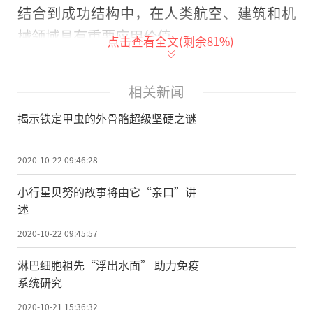
结合到成功结构中，在人类航空、建筑和机
械领域具有重要应用价值。
点击查看全文(剩余
81
%)
“汽车也压不死”，说的就是铁定甲
虫。这是一种栖息在橡树上的物种，主要发
相关新闻
现于北美西海岸。这种昆虫不具备飞离险境
揭示铁定甲虫的外骨骼超级坚硬之谜
的能力，但它们长有超级抗挤压的外骨骼前
翅(称为鞘翅)，也就是说，这种昆虫能经受住
2020-10-22 09:46:28
捕食者的任何挤压和尖刺攻击。它小小的身
小行星贝努的故事将由它“亲口”讲
体即使被人踩住后在上面转圈，抬开脚后它
述
依然无损，甚至被汽车碾过都能安然无恙。
2020-10-22 09:45:57
这种自然界的神奇力量，对于想要用标准钢
淋巴细胞祖先“浮出水面” 助力免疫
丝针将它们固定在展示盒中的昆虫学家来
系统研究
说，构成了不小的挑战。
2020-10-21 15:36:32