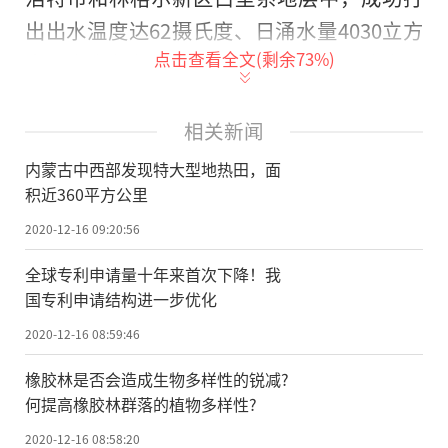
出出水温度达62摄氏度、日涌水量4030立方
点击查看全文(剩余
73
%)
米、水头高度110米的地热井，单井可稳定供
暖22万平方米，地热资源分布面积近360平方
公里。
相关新闻
内蒙古中西部发现特大型地热田，面
同时，在呼包(呼和浩特-包头)平原、西
积近360平方公里
辽河平原、临河盆地、鄂尔多斯盆地、二连
2020-12-16 09:20:56
浩特等地成功打出73眼地热井，发现了丰富
的地热资源。其中，在呼和浩特市土默特左
全球专利申请量十年来首次下降！我
国专利申请结构进一步优化
旗打出水头高出地面40.02米、日自流稳定出
水量3954立方米、出水温度66摄氏度的优质
2020-12-16 08:59:46
地热井。
橡胶林是否会造成生物多样性的锐减?
何提高橡胶林群落的植物多样性?
此外，在西辽河平原打出1眼降深72.50
2020-12-16 08:58:20