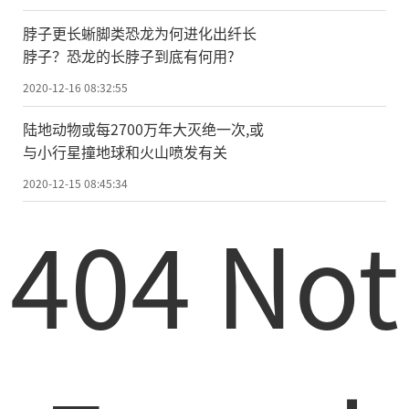
米时、涌水量为每天2148.336立方米、出水
温度45摄氏度的地热井，实现了西辽河平原
脖子更长蜥脚类恐龙为何进化出纤长
脖子？恐龙的长脖子到底有何用?
地热勘查
的
重大突破。
2020-12-16 08:32:55
地热勘查成果表明，内蒙古中西部的呼
陆地动物或每2700万年大灭绝一次,或
包平原、临河盆地、鄂尔多斯盆地等大型断
与小行星撞地球和火山喷发有关
坳陷盆地是我国少有的特大型地热田，地热
2020-12-15 08:45:34
资源潜力巨大，对当地清洁能源的开发利用
404 Not
具有重要意义。(记者 贾立君)
责任编辑：kj005
文章投诉热线:156 0057 2229 投诉邮箱:29132