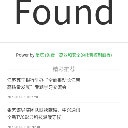
Found
完成对“bilibilipay.com”“bilibilipay.c
n”等支付域名的备案。此前，B站就已开始
招聘支付开发工程师，以及支付开发经理。
支付开发工程师的职位描述上提及，工作内
容之一是“负责B站支付平台的核心技术研
发，包括收单、支付、清结算、账务等”。
Power by
堡塔 (免费，高效和安全的托管控制面板)
快手也已通过收购持牌支付机构易联支付间
接获得支付牌照。此外，滴滴、美团、携程
精彩推荐
等也已入局支付领域。
江苏苏宁银行举办“全面推动长江带
高质量发展”专题学习交流会
易观金融行业资深分析师王蓬博表示，
2021-02-03 10:27:01
互联网巨头借助自身流量搭建支付体系将成
为未来的发展趋势。支付业务将帮助企业完
张艺谋导演团队联袂献映，中兴通讯
全新TVC彰显科技温暖守候
成更多商业的连接，比如金融、营销等，开
发新的盈利增长点。同时，也可将交易、用
2021-02-03 10:26:30