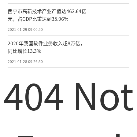
对于“抖音支付”的上线，抖音相关负
西宁市高新技术产业产值达462.64亿
责人回复《经济参考报》记者表示，抖音支
元，占GDP比重达到35.96%
付作为目前若干主要支付方式的补充，更好
2021-01-29 09:00:50
地服务抖音用户。抖音最新公布的数据显
2020年我国软件业务收入超8万亿，
示，截至2020年8月，抖音日活跃用户突破6
同比增长13.3%
亿，截至2020年12月，抖音日均视频搜索次
2021-01-28 09:26:50
数突破4亿。
404 Not
抖音之外，快手、拼多多、B站等多家互
联网巨头企业也正加速布局第三方支付。拼
多多主体公司近日申请了“拼多多支付”商
标。去年，拼多多就已开始测试“多多钱
包”，支持充值、提现等功能。短视频平台B
站关联公司上海幻电信息科技有限公司日前