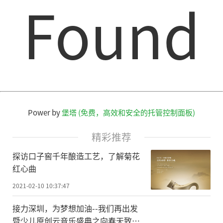
Found
说，研制‘人造太阳’，也推动中国的超导
材料产业前进了20年。”中科院合肥物质科
学研究院副院长、等离子体物理研究所所长
宋云涛介绍，如今中国已成为世界上超导材
料
的
最大出口国，从被“卡脖子”的对象成
为主供应商。
Power by
堡塔 (免费，高效和安全的托管控制面板)
“上亿度的一团火球，碰到什么烧什
么。”中科院合肥物质科学研究院等离子体
精彩推荐
物理研究所王腾博士说，“人造太阳”的腔
探访口子窖千年酿造工艺，了解菊花
体器壁材料是另一个难点，虽然有强磁场约
红心曲
束，仍然会有一些“不听话”的高温等离子
2021-02-10 10:37:47
体逃逸，打在器壁上造成损伤。
接力深圳，为梦想加油--我们再出发
暨少儿原创云音乐盛典之向春天致敬