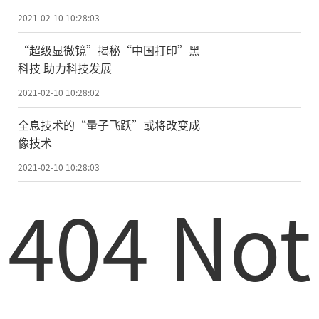
家手中，向国外购买超导材料，有的出尔反
2021-02-10 10:28:03
尔不卖，有的开价高，还只卖三流产品。
“超级显微镜”揭秘“中国打印”黑
科技 助力科技发展
“当时国家的工业基础薄弱，科研经费
也不宽裕，遇到材料‘卡脖子’，我们决定
2021-02-10 10:28:02
自己做。”李建刚院士说，边建设边研发，
全息技术的“量子飞跃”或将改变成
他们在建设全超导托卡马克核聚变实验装置
像技术
(EAST)的过程中，发展出60多项关键技术，
2021-02-10 10:28:03
所需的超导、低温等尖端材料90%都是靠自
404 Not
己的力量研究，在自己的工厂车间里一步步
试制出来的。
从超导材料、超导接头、超导配线到大
型磁体系统，经过约20年的持续努力，如今
中国已拥有世界先进的超导技术。“可以