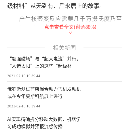
级材料”从无到有、后来居上的故事。
产生核聚变反应需要几千万摄氏度乃至
点击查看全文(剩余
88
%)
上亿摄氏度的高温，这么高的温度常规材料
无法承受，一个可行方案是用磁力将其约束
在“磁笼子”里。但是，产生强磁场需
相关新闻
要“超大电流”，用电强度达到普通家用空
“超强磁场”与“超大电流”并行，
调的数千倍乃至数万倍，这将产生巨大的热
“人造太阳”上的这些“超级材
料”中国造
量，普通导体会被烧断。
2021-02-10 10:39:44
“超导是一种在特殊条件下电阻为零的
俄罗斯测试首架混合动力飞机发动机
或在今年莫斯科航展上进行
材料，利用这一特性可以避免导体发热，实
现‘人造太阳’的长时间运行。”中国工程
2021-02-10 10:39:44
院院士李建刚说，当年中国启动研制“人造
AI实现精确拆分移动大数据，机器学
太阳”的时候，超导技术控制在少数发达国
习成功模拟并预报流感传播