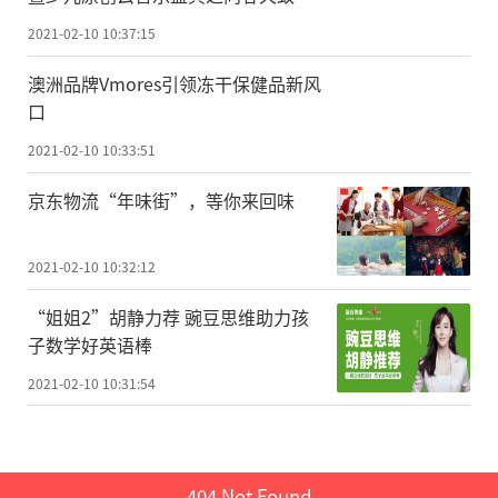
“刚开始EAST使用的是石墨材料，热负
贺岁篇
荷能力达到每平方米1兆瓦。”王腾说，如
2021-02-10 10:37:15
今，器壁材料已经发展到第三代，改为自主
澳洲品牌Vmores引领冻干保健品新风
研发的钨铜合金材料，热负荷能力提升到每
口
平方米20兆瓦。
2021-02-10 10:33:51
前不久，外径超过11米、总重超过400吨
京东物流“年味街”，等你来回味
的极向场6号线圈(PF6)，在法国国际热核聚
变实验堆现场通过最终验收测试。中科院合
2021-02-10 10:32:12
肥物质科学研究院研制的PF6，是目前国际上
“姐姐2”胡静力荐 豌豆思维助力孩
最重、技术难度最高的超导磁体。
子数学好英语棒
2021-02-10 10:31:54
“自主研发PF6，我们用了6年时间，没
有这个艰难的过程，就没有今天的进步。核
心技术必须牢牢掌握在自己手里，要不来、
404 Not Found