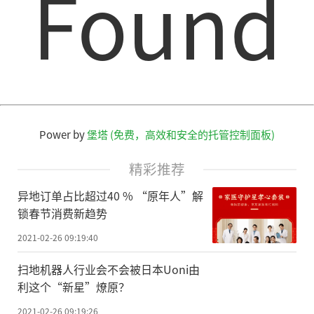
Found
该项研究得到国家自然科学基金、国家
重点研发计划、国家大宗蔬菜产业技术体系
及中国农科院科技创新工程等项目资助和农
业农村部蔬菜质量安全控制重点实验室支
持。(记者 瞿 剑)
Power by
堡塔 (免费，高效和安全的托管控制面板)
责任编辑：kj005
精彩推荐
异地订单占比超过40 % “原年人”解
锁春节消费新趋势
文章投诉热线:156 0057 2229 投诉邮箱:29132
2021-02-26 09:19:40
36@qq.com
扫地机器人行业会不会被日本Uoni由
利这个“新星”燎原？
2021-02-26 09:19:26