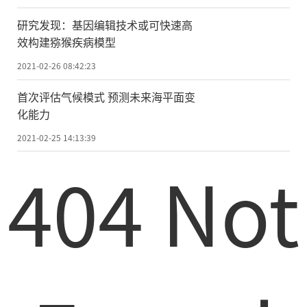
料可有效吸附富集蔬菜中的马拉硫磷、喹硫
研究发现：基因编辑技术或可快速高
磷和三唑磷等有机磷农药残留，并具有优异
效构建猕猴疾病模型
的
再生性能。结合固相萃取技术，该研究成
2021-02-26 08:42:23
功建立了一种灵敏度高、选择性强、重现性
首次评估气候模式 预测未来海平面变
好的有机磷农药检测方法。在最优条件下，
化能力
方法的最低检测限为0.01微克/升 - 0.14微克/
2021-02-25 14:13:39
升，线性范围检测覆盖了0.50微克/升 - 100微
404 Not
克/升，显著提高了有机磷农药残留前处理方
法的准确性和稳定性。
通过Vc化学还原将氧化石墨烯自组装成
三维石墨烯水凝胶(3DGA);利用3DGA的柔性
表面引导COFs自组装生长，成功制备3DGA@
COFs复合材料。