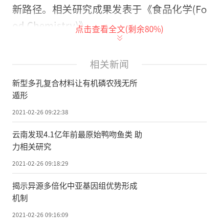
新路径。相关研究成果发表于《食品化学(Fo
od Chemistry)》。
点击查看全文(剩余
80
%)
课题组负责人、中国农科院蔬菜花卉所
研究员徐东辉介绍，有机磷农药对人体具有
相关新闻
较高的毒性，在蔬菜上应用的剧毒、高毒有
新型多孔复合材料让有机磷农残无所
机磷农药大多已被列入禁限用范围，但实际
遁形
生产中仍存在有机磷农药违法违规使用现
2021-02-26 09:22:38
象。因此，建立有机磷农药高效前处理和精
云南发现4.1亿年前最原始鸭吻鱼类 助
准检测技术体系，严格控制其残留水平，对
力相关研究
于保障蔬菜产品质量安全具有重要意义。
2021-02-26 09:18:29
课题组创造性地通过三维石墨烯水凝胶
揭示异源多倍化中亚基因组优势形成
(3DGA)的柔性表面引导COFs自组装生长，成
机制
功制备了3DGA@COFs复合材料，证实了该材
2021-02-26 09:16:09