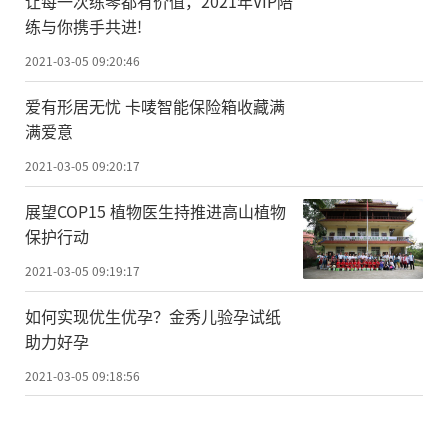
让每一次练琴都有价值，2021年VIP陪
涉及“自动驾驶”“智能交通”等话题。202
练与你携手共进!
0年，李彦宏委员曾提出加快智能交通基础设
2021-03-05 09:20:46
施建设，助力交通强国战略的提案。在该提
案中，李彦宏委员建议应加强政策引导，鼓
爱有形居无忧 卡唛智能保险箱收藏满
满爱意
励各地政府加大探索和投入，加强探索城市
2021-03-05 09:20:17
智能交通运营商模式。如今，我国首个数字
交通运营商模式及自动驾驶示范运营模式，
展望COP15 植物医生持推进高山植物
保护行动
已经在广州市并黄埔区率先落地。
2021-03-05 09:19:17
责任编辑：kj005
如何实现优生优孕？金秀儿验孕试纸
助力好孕
2021-03-05 09:18:56
文章投诉热线:156 0057 2229 投诉邮箱:29132