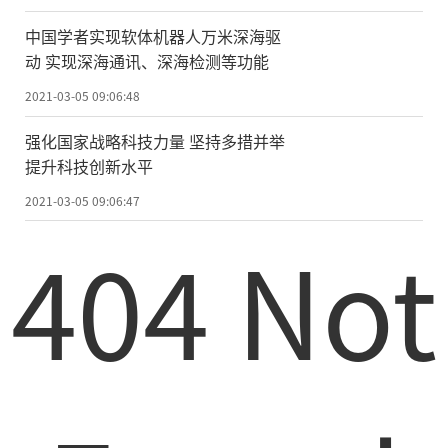
汽车普及的关键。另一方面，交通基础设施
中国学者实现软体机器人万米深海驱
的信息化、智能化将全面提高交通系统的感
动 实现深海通讯、深海检测等功能
知、计算和决策以及调度能力，从而大大缓
2021-03-05 09:06:48
解交通拥堵，让老百姓更高效地出行，有助
强化国家战略科技力量 坚持多措并举
于实现路网运行
的
低碳化。例如，北京亦庄
提升科技创新水平
建设的“全球首个城市级尺度高级别自动驾
2021-03-05 09:06:47
驶示范区”，在提供载人运营服务的同时，
404 Not
通过全天候、全要素精准感知，减少城市路
口信息化设备重复建设、降低建设和运营成
本，有效降低区域交通拥堵。经测算，以车
路协同为基础的智能交通基础设施建设，将
能够提升15%-30%的通行效率。
对此，李彦宏委员建议国家层面进一步