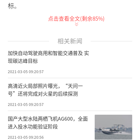
标。
点击查看全文(剩余
85
%)
李彦宏委员表示，交通是群众最关心的
民生问题之一，也是碳排放的重要领域之
一。大力发展低碳交通，利用人工智能、5G
相关新闻
等新技术，加快自动驾驶商用和智能交通普
加快自动驾驶商用和智能交通普及 实
及，能有效缓解交通拥堵，让老百姓出行更
现碳达峰目标
绿色便捷，实现碳达峰与经济高质量发展协
2021-03-05 09:20:57
调统一。
高清近火局部照片曝光，“天问一
号”还将完成对火星的后续探测
近年来，人工智能等新技术的快速发展
大大提升了交通领域的减排潜力。一方面，
2021-03-05 09:20:57
早日实现自动驾驶规模化商用，有助于实现
国产大型水陆两栖飞机AG600，全面
运输工具的低碳化。智能化、电动化已成为
进入投水功能验证阶段
汽车产业发展趋势，自动驾驶是加速新能源
2021-03-05 09:20:56