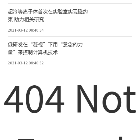
箭的更新换代策略。
超冷等离子体首次在实验室实现磁约
束 助力相关研究
然而刘志让表示，当前新一代运载火箭
发动机产能与“十四五”期间
的
国家重大工
2021-03-12 08:40:34
程需求还有较大差距，传统的多品种小批量
俄研发在“凝视”下用“意念的力
研制模式生产效率不高、成本居高不下，不
量”来控制计算机技术
适应大批量产品交付需求。
2021-03-12 08:40:32
404 Not
刘志让建议，国家应进一步支持新一代
运载火箭发动机规模化生产的产能提升方
案，支持以信息化手段支撑的发动机及组合
件脉动装配、零部件单元制造、冷热试等条
件建设，为新一代运载火箭发动机规模化生
产相关能力建设提供有力保证。(记者 付毅
飞)