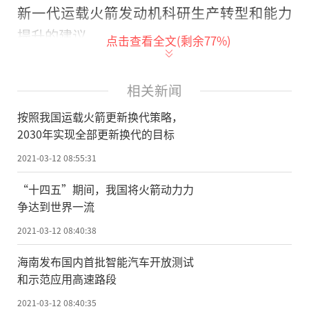
新一代运载火箭发动机科研生产转型和能力
提升的建议。
点击查看全文(剩余
77
%)
目前，我国现役长征二号系列、长征三
号甲系列及长征四号系列运载火箭发动机均
相关新闻
采用四氧化二氮/偏二甲肼有毒推进剂，且需
按照我国运载火箭更新换代策略，
要付出巨大成本代价，不符合绿色环保的国
2030年实现全部更新换代的目标
际发展潮流。
2021-03-12 08:55:31
近年来，航天科技集团研制的新一代运
“十四五”期间，我国将火箭动力力
争达到世界一流
载火箭长征五号、六号、七号已经进入工程
化应用阶段。围绕航天强国建设目标，该集
2021-03-12 08:40:38
团以满足空间站工程、探月工程、深空探测
海南发布国内首批智能汽车开放测试
等国家重大专项和各类发射任务为牵引，策
和示范应用高速路段
划了新一代运载火箭替代常规推进剂运载火
2021-03-12 08:40:35