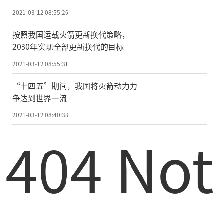
烈，用户体验感有待提升。
2021-03-12 08:55:26
工信部表示，在前期基础上，工信部将
按照我国运载火箭更新换代策略，
根据市场、特别是用户体验，进一步提高标
2030年实现全部更新换代的目标
准，组织整车和动力电池企业、行业机构、
2021-03-12 08:55:31
高校院所开展技术攻关，加强质量监管。
“十四五”期间，我国将火箭动力力
与此同时，促进整车电动化和智能网联
争达到世界一流
技术等进一步融合，健全充电、停车等各项
2021-03-12 08:40:38
服务，提高公共交通电动化水平，持续开放
404 Not
合作，有效提升配套产业链水平。(记者 张辛
欣)
责任编辑：kj005