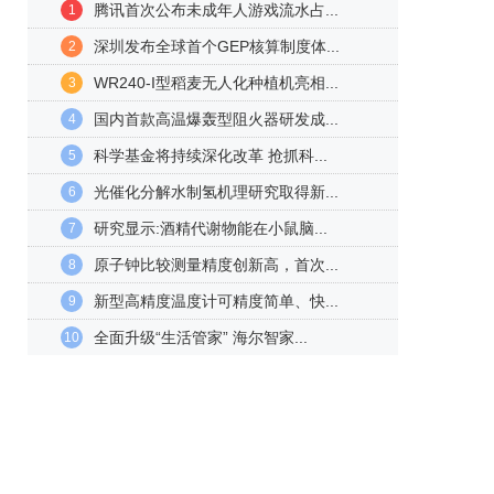
腾讯首次公布未成年人游戏流水占...
1
深圳发布全球首个GEP核算制度体...
2
WR240-I型稻麦无人化种植机亮相...
3
国内首款高温爆轰型阻火器研发成...
4
科学基金将持续深化改革 抢抓科...
5
光催化分解水制氢机理研究取得新...
6
研究显示:酒精代谢物能在小鼠脑...
7
原子钟比较测量精度创新高，首次...
8
新型高精度温度计可精度简单、快...
9
全面升级“生活管家” 海尔智家...
10