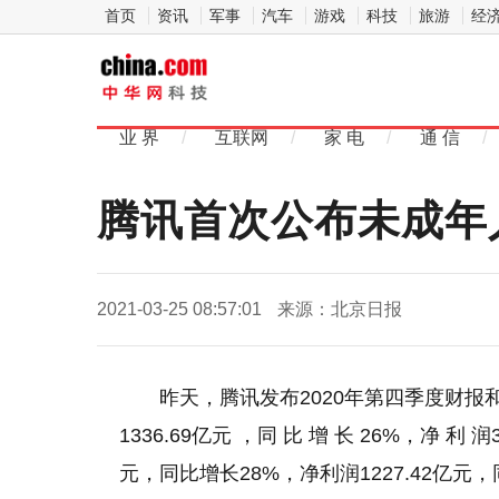
首页
资讯
军事
汽车
游戏
科技
旅游
经
中
华网科
业 界
/
互联网
/
家 电
/
通 信
/
技
腾讯首次公布未成年人
2021-03-25 08:57:01
来源：北京日报
昨天，腾讯发布2020年第四季度财报
1336.69亿元 ，同 比 增 长 26%，净 利 
元，同比增长28%，净利润1227.42亿元