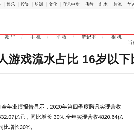
济
娱乐
投资
培训
文化
守艺中华
佛教
红木
韩流
简
数 码
/
手 机
/
平 板
/
笔记本
/
相 机
当
游戏流水占比 16岁以下比
和全年业绩报告显示，2020年第四季度腾讯实现营收
润332.07亿元，同比增长 30%;全年实现营收4820.64亿
，同比增长30%。