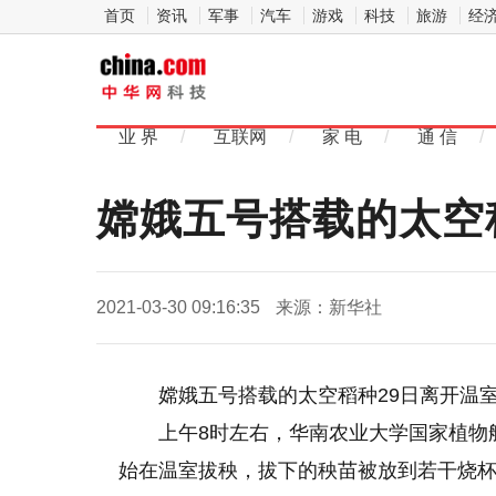
首页
资讯
军事
汽车
游戏
科技
旅游
经
中
华网科
业 界
/
互联网
/
家 电
/
通 信
/
技
嫦娥五号搭载的太空稻
2021-03-30 09:16:35
来源：新华社
嫦娥五号搭载的太空稻种29日离开温室
上午8时左右，华南农业大学国家植物
始在温室拔秧，拔下的秧苗被放到若干烧杯