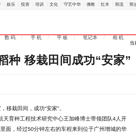
济
娱乐
投资
培训
文化
守艺中华
佛教
红木
韩流
简
数 码
/
手 机
/
平 板
/
笔记本
/
相 机
当
种 移栽田间成功“安家”
，移栽田间，成功“安家”。
航天育种工程技术研究中心王加峰博士带领团队4人开
里面，经过50分钟左右的车程来到位于广州增城
的
华