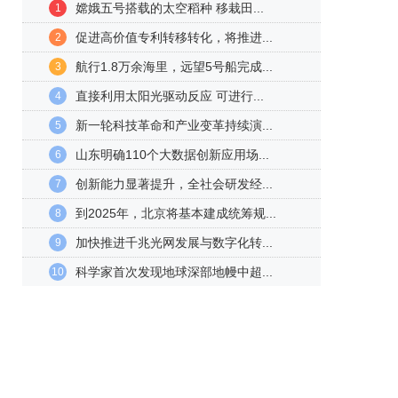
嫦娥五号搭载的太空稻种 移栽田...
1
促进高价值专利转移转化，将推进...
2
航行1.8万余海里，远望5号船完成...
3
直接利用太阳光驱动反应 可进行...
4
新一轮科技革命和产业变革持续演...
5
山东明确110个大数据创新应用场...
6
创新能力显著提升，全社会研发经...
7
到2025年，北京将基本建成统筹规...
8
加快推进千兆光网发展与数字化转...
9
科学家首次发现地球深部地幔中超...
10