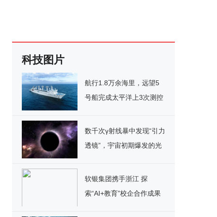
科技图片
航行1.8万余海里，远望5
号船完成太平洋上3次测控
任务返回母港
数千次γ射线暴中发现“引力
透镜”，宇宙初期爆发的光
畸变揭示稀有黑洞
软银集团携手浙江 探
索“AI+教育”校企合作成果
丰硕