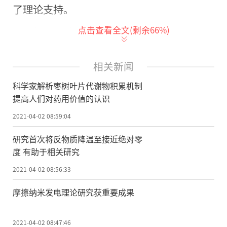
了理论支持。
点击查看全文(剩余
66
%)
据悉，枣叶具有较高营养价值和药用价
值。然而长久以来，科学界对于枣叶中的代
谢物却缺乏系统和动态的研究。
相关新闻
科学家解析枣树叶片代谢物积累机制
此研究使用超高效液相色谱/串联质谱法
提高人们对药用价值的认识
研究了紫色叶芽和绿色成熟叶的初级和次级
2021-04-02 08:59:04
代谢产物。从枣叶中总共鉴定出778种代谢
物，类黄酮类物质是叶芽与成熟叶片之间主
研究首次将反物质降温至接近绝对零
度 有助于相关研究
要
的
差异代谢物，并且类黄酮类物质决定了
紫色叶芽的色泽。 转录组测序表明20种类黄
2021-04-02 08:56:33
酮结构基因和三种主要类型的类黄酮调节基
摩擦纳米发电理论研究获重要成果
因显着差异表达。此外，光照显著影响类黄
酮类物质的积累。(作者：陈彬)
2021-04-02 08:47:46