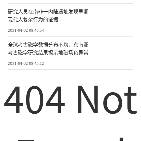
研究人员在南非一内陆遗址发现早期
责任编辑：kj005
现代人复杂行为的证据
2021-04-02 08:46:54
全球考古磁学数据分布不均，东南亚
考古磁学研究结果揭示地磁场负异常
文章投诉热线:156 0057 2229 投诉邮箱:29132
36@qq.com
2021-04-02 08:45:12
404 Not