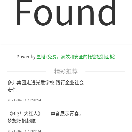
Found
水平。
40年来，“爱鸟周”活动向全社会普及
了鸟类知识、增强了公众护鸟意识、壮大了
护鸟力量、推动了护鸟工作，成为我国保护
野生动物事业的标志性品牌活动，每年都有
数百万人直接参与。
Power by
堡塔 (免费，高效和安全的托管控制面板)
《名录》共收录鸟类22目75科503种
精彩推荐
新修订
的
《北京市野生动物保护管理条
多弗集团走进光爱学校 践行企业社会
例》规定，每年的4月为全市的野生动物保护
责任
宣传月，4月的第3周为爱鸟周。
2021-04-13 21:58:54
4月13日，北京正式发布了《北京陆生野
《Big！大红人》——声音展示青春，
梦想扬帆起航
生动物名录—鸟类》(以下简称《名录》)。
2021-04-13 21:05:34