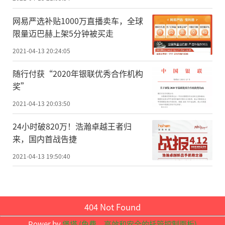
《名录》共收录鸟类22目75科503种，其中列
入《国家重点保护野生动物名录》的有116
网易严选补贴1000万直播卖车，全球
种，列入《北京市一级保护野生动物名录》
限量迈巴赫上架5分钟被买走
的有28种，列入《北京市二级保护野生动物
2021-04-13 20:24:05
名录》的有122种，还有其它野生鸟类总计23
随行付获“2020年银联优秀合作机构
7种。
奖”
2021-04-13 20:03:50
北京市园林绿化局野生动植物和湿地保
护处处长张志明告诉记者，《北京市野生动
24小时破820万！浩瀚卓越王者归
物保护管理条例》的发布将全市所有野生动
来，国内首战告捷
物纳入保护范围，而此次《名录》也不仅收
2021-04-13 19:50:40
录了国家一级二级和北京市一级二级保护鸟
类，而是囊括了北京所有野生鸟类品种，将
为全面加强野生鸟类保护提供坚实基础。
404 Not Found
Power by
堡塔 (免费，高效和安全的托管控制面板)