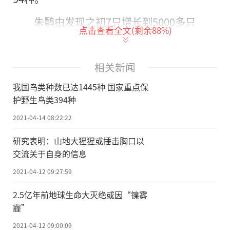
朱鹮由发现之初7只增长到5000多只
点击查看全文(剩余
88
%)
在全球的9条候鸟迁徙路线中，有4条贯
穿我国全境，90%左右的东亚—澳大利西亚
相关新闻
迁徙路线上的鸻鹬类途经我国东部沿海，几
我国鸟类种数已达1445种 国家重点保
乎所有中亚迁徙路线和西亚—东非迁徙路线上
护野生鸟类394种
的水鸟都会经停我国中西部地区的高原湖
2021-04-14 08:22:22
泊。
研究表明：山地大猩猩或捶击胸口以
40年来，我国持续加大鸟类保护力度，
交流关于自身的信息
朱鹮由发现之初的7只增长到5000多只，白鹤
2021-04-12 09:27:59
由210只增长到4500余只，黑脸琵鹭由1000
2.5亿年前地球生命大灭绝或因“镍雾
只增长到4000余只。截至2020年，我国环志
霾”
鸟类总数达845种392万只，彩色标记鸟类达2
2021-04-12 09:00:09