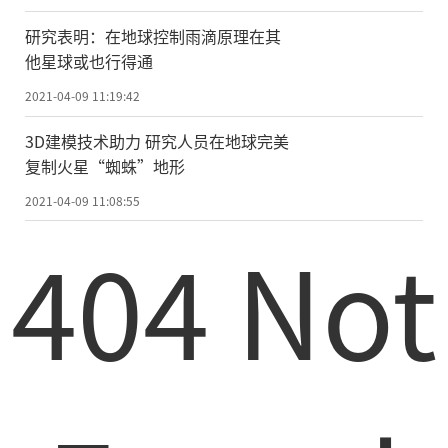
78种12万只，利用卫星跟踪技术掌握了中华
研究表明：在地球控制雨滴原理在其
秋沙鸭、白鹤、大鸨等60余种鸟类的迁徙规
他星球或也行得通
律，为科学开展野生鸟类保护提供有力保
2021-04-09 11:19:42
障。
3D建模技术助力 研究人员在地球完美
春季是鸟类繁衍的关键时期，是候鸟大
复制火星“蜘蛛”地形
规模迁徙和集群活动的主要季节，也是加强
2021-04-09 11:08:55
候鸟保护的重点时段。为此，国家林业和草
404 Not
原局下发《关于加强春季候鸟等野生动物保
护工作的通知》，要求进一步加强鸟类等野
生动物保护工作，确保候鸟迁徙和繁衍安
全。下一步，国家林草局将在完善法律法规
制度、加强保护体系建设、强化执法监管等
方面下功夫，全面提升鸟类等野生动物保护