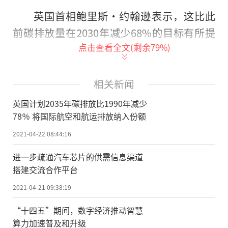
英国首相鲍里斯·约翰逊表示，这比此
前碳排放量在2030年减少68%的目标有所提
点击查看全文(剩余
79
%)
高。
这份碳预算限制了英国从2033年到2037
相关新闻
年的5年内温室气体的排放量。据英国政府官
英国计划2035年碳排放比1990年减少
网，这将确保英国继续为应对气候变化做出
78％ 将国际航空和航运排放纳入份额
努力，同时与《巴黎协定》目标保持一致，
2021-04-22 08:44:16
即将全球变暖控制在低于2℃的范围内，并努
力实现1.5℃的目标。
进一步疏通汽车芯片的供需信息渠道
搭建交流合作平台
这一最新减排目标参考了英国政府独立
2021-04-21 09:38:19
咨询机构气候变化委员会去年提出的建议。
“十四五”期间，数字经济推动智慧
气候变化委员会指出，必须扩大电动汽车覆
算力加速普及和升级