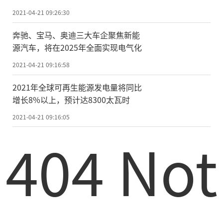
盖面，扩大海上风力发电规模，减少肉类和
2021-04-21 09:26:30
奶制品的消费，并种植新
的
林地。此前，英
国已承诺在未来十年内将海上风力发电能力
奔驰、宝马、奥迪三大车企聚焦新能
源汽车，将在2025年全面实现电气化
提高4倍，并计划从2030年起禁止销售汽油和
柴油车。
2021-04-21 09:16:58
2021年全球可再生能源发电量将同比
此外，这一新目标将在6月下旬被写入法
增长8%以上，预计达8300太瓦时
律，届时将具有法律效力。
2021-04-21 09:16:05
此举旨在促使其他国家政府于11月在英
404 Not
国格拉斯哥举行的第26届联合国气候变化大
会(COP26)之前采取进一步行动。
“我们希望继续提高应对气候变化的标
准，这就是为什么我们设定了世界上最雄心
勃勃的减排目标。”鲍里斯在一份声明中