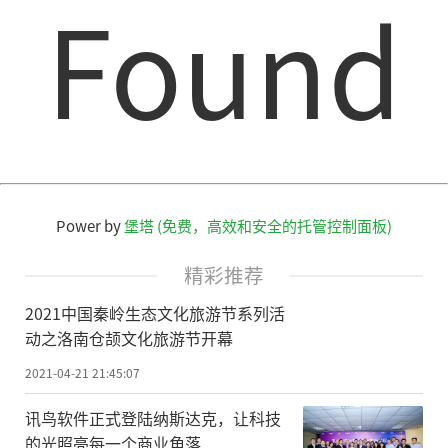
Found
说，“我们希望看到世界各国领导人在COP2
6的准备阶段追随我们的脚步，达到我们的目
标，因为只有我们齐心协力采取行动，才能
打造更加绿色的家园并保护我们的地
球。”(实习记者 张佳欣)
责任编辑：kj005
Power by
堡塔 (免费，高效和安全的托管控制面板)
精彩推荐
2021中国秦岭生态文化旅游节系列活
文章投诉热线:156 0057 2229 投诉邮箱:29132
动之洛南仓颉文化旅游节开幕
36@qq.com
2021-04-21 21:45:07
讯鸟软件正式登陆纳斯达克，让科技
的光照亮每一个商业角落