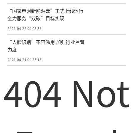
超过美国跃居全球第一，背后就是FITI助力。
“国家电网新能源云”正式上线运行
全力服务“双碳”目标实现
FITI是继第一代和第二代“中国教育和科
研计算机网”之后我国构建的又一全国性重
2021-04-22 09:03:38
大互联网试验平台，致力于对互联网核心关
“人脸识别”不容滥用 加强行业监管
键技术的探索和实践。
力度
2021-04-21 09:35:15
“FITI以推动网络空间命运共同体的发展
404 Not
为己任，是面向未来互联网的国家重大试验
基础设施，必将成为国家实施网络强国战略
的重要科技支撑。”吴建平说。(记者毛伟、
魏梦佳)
责任编辑：kj005