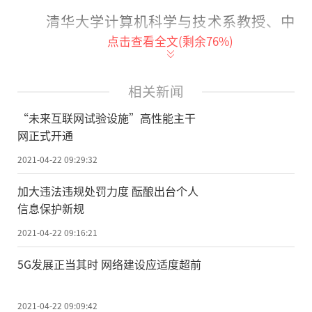
清华大学计算机科学与技术系教授、中
点击查看全文(剩余
76
%)
国工程院院士吴建平介绍，FITI由清华大学等
40所高校承建，以纯IPv6(互联网协议第6版)
技术为主。其高性能主干网的核心节点分布
相关新闻
在全国31个省区市35个城市的40所高校，以3
“未来互联网试验设施”高性能主干
万多公里光纤通信网络为基础，可为各类用
网正式开通
户提供未来互联网物理层、数据链路层、网
2021-04-22 09:29:32
络层、传输层、应用层的试验服务，支撑FITI
加大违法违规处罚力度 酝酿出台个人
成为一个超大规模未来互联网试验环境。
信息保护新规
据悉，目前FITI主干网核心节点间的最高
2021-04-22 09:16:21
带宽达200G，实现了与国内外IPv4/IPv6(互
5G发展正当其时 网络建设应适度超前
联网协议第4版和第6版)试验设施的互联互
通。今年4月初，我国拥有
的
IPv6地址数一举
2021-04-22 09:09:42