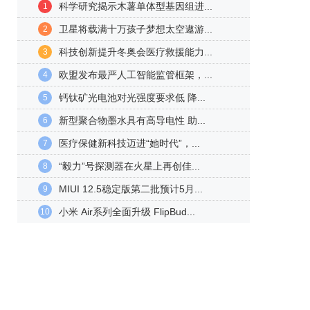
科学研究揭示木薯单体型基因组进...
1
卫星将载满十万孩子梦想太空遨游...
2
科技创新提升冬奥会医疗救援能力...
3
欧盟发布最严人工智能监管框架，...
4
钙钛矿光电池对光强度要求低 降...
5
新型聚合物墨水具有高导电性 助...
6
医疗保健新科技迈进“她时代”，...
7
“毅力”号探测器在火星上再创佳...
8
MIUI 12.5稳定版第二批预计5月...
9
小米 Air系列全面升级 FlipBud...
10