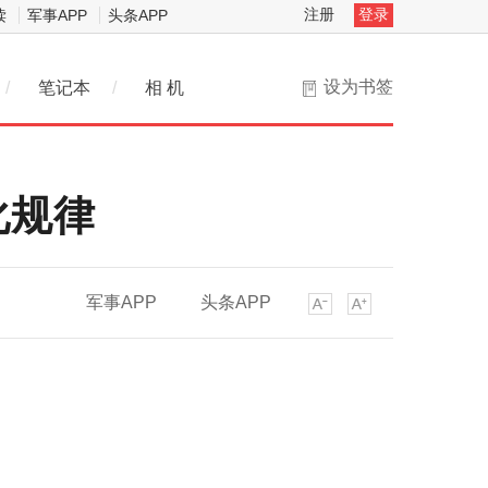
注册
登录
读
军事APP
头条APP
设为书签
/
笔记本
/
相 机
化规律
军事APP
头条APP