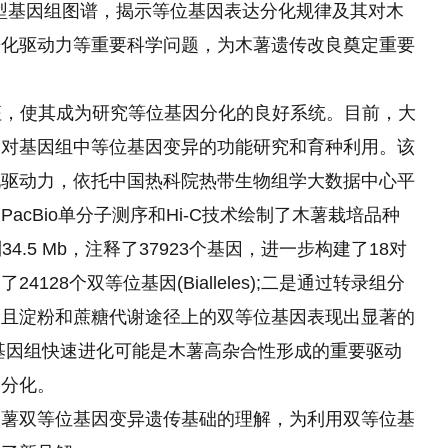
单体型基因组图谱，揭示等位基因表达分化规律及其对木
进化驱动力等重要科学问题，为木薯遗传改良奠定重要
合特征，使其成为研究等位基因分化的良好系统。目前，大
了对基因组中等位基因变异的功能研究和育种利用。该
化驱动力，依托中国热科院热带生物组学大数据中心平
cBio单分子测序和Hi-C技术绘制了木薯栽培品种
 达到34.5 Mb，注释了37923个基因，进一步构建了18对
28个双等位基因(Bialleles);二是通过转录组分
，且淀粉和蔗糖代谢途径上的双等位基因表现出显著
的
基因组快速进化可能是木薯高杂合性形成的重要驱动
达分化。
木薯双等位基因变异遗传基础的理解，为利用双等位基