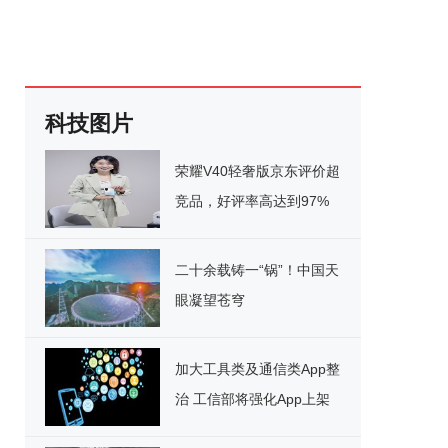
科技图片
荣耀V40轻奢版京东评价超
竞品，好评率高达到97%
二十余载铸一“锅”！中国天
眼凝望苍穹
加大工具类及通信类App整
治 工信部将强化App上架
审核机制