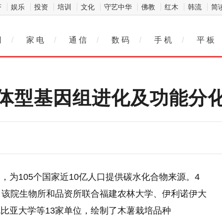
济
娱乐
投资
培训
文化
守艺中华
佛教
红木
韩流
简
网
/
家 电
/
通 信
/
数 码
/
手 机
/
平 板
体型基因组进化及功能分
为105个国家近10亿人口提供碳水化合物来源。4
，该院生物所和品资所联合福建农林大学、伊利诺伊大
比亚大学等13家单位，绘制了木薯栽培品种