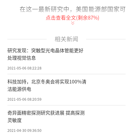
在这一最新研究中，美国能源部国家可
点击查看全文(剩余
87
%)
再生能源实验室(NREL)的研究人员将钙钛矿
型纳米晶体与单壁碳纳米管网络结合，创造
出这一新型光电晶体管。钙钛矿是一种新型
相关新闻
半导体，已被证明能高效地将太阳光转化为
研究发现：突触型光电晶体管能更好
电能，并在很多领域显示出巨大的应用前
处理视觉信息
景。
2021-05-06 08:22:28
当研究人员用激光照射新光电管时，发
科技加持，北京冬奥会将实现100%清
洁能源供电
现了惊人的电反应。研究论文合著者约瑟夫
·路德说：“通常情况下，电流吸收光后，
2021-05-06 08:20:59
会短暂流动一段时间，但在新光电晶体管
奇异面精密探测研究获进展 提高探测
中，电流会持续流动。”
灵敏度
2021-04-30 09:36:50