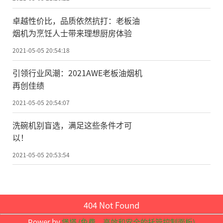
应用中的能源效率、性能和可靠性。”
卓越性价比，品质依然抗打：老板油
总编辑圈点：
烟机为烹饪人士带来理想厨房体验
晶体管无疑是现代电子设备和产品的关
2021-05-05 20:54:18
键要素。但在数十年神话式发展之后，晶体
引领行业风潮：2021AWE老板油烟机
管开始面临越来越高的制造难度——一方面是
再创佳绩
日益趋近的物理极限，很难继续通过原有制
2021-05-05 20:54:07
造方式大幅提高处理能力;另一方面则是能耗
洗碗机别盲选，满足这些条件才可
所带来的巨大挑战。为克服困境，科学家们
以！
开始寻找符合神经形态计算机特性的新材料
2021-05-05 20:53:54
和新器件，毕竟，人脑才是自然界中兼具了
高效与节能的信息处理系统。现在，突触型
光电晶体管的研究已成为科研界的一大目
404 Not Found
标，这也是未来构建高效率的神经网络计算
Power by
堡塔 (免费，高效和安全的托管控制面板)