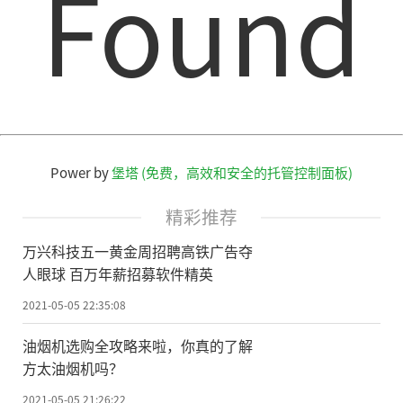
Found
经形态计算——用计算机模拟人脑储存信息的
方式，希望创建出能模拟大脑功能的人工神
经网络。大脑使用由神经元组成的“神经网
络”工作，这些神经元通过突触与其他神经
元相互作用，这种高度互联的网络是大脑能
快速高效处理信息
的
主要原因之一。
Power by
堡塔 (免费，高效和安全的托管控制面板)
研究人员称，鉴于人脑收集的很多信息
精彩推荐
都源于视觉感知，新研制出的这些突触型晶
万兴科技五一黄金周招聘高铁广告夺
体管可以整合到图像识别系统中。
人眼球 百万年薪招募软件精英
研究合作者、詹妮弗·布莱克本表
2021-05-05 22:35:08
示：“这些传感器阵列可以接收图像，结合
油烟机选购全攻略来啦，你真的了解
训练和学习算法可用于人工智能和机器学习
方太油烟机吗？
类程序。这类系统有望提高自动驾驶车辆等
2021-05-05 21:26:22