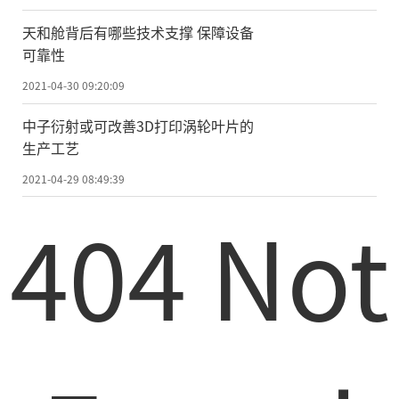
这种现象被称为“持久光电导”，
是“光存储”的一种形式。所谓“光存
天和舱背后有哪些技术支撑 保障设备
可靠性
储”指照射到设备上的光能可以作为电流存
储在“存储器”中，这种现象还可以模拟大
2021-04-30 09:20:09
脑内用来储存记忆的突触。
中子衍射或可改善3D打印涡轮叶片的
生产工艺
通常情况下，持续的光电导需要低温和/
2021-04-29 08:49:39
或高工作电压，但电流峰值只会持续一瞬
404 Not
间。而在最新研究中，持久的光电导在室温
下产生电流，并在光关闭后持续一个多小
时。研究还发现，只需低电压和低光强度就
可做到这一点，表明存储内存所需的能量也
很低。
科学家们一直致力于研究光学存储和神