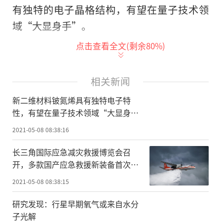
有独特的电子晶格结构，有望在量子技术领
域“大显身手”。
点击查看全文(剩余
80
%)
二维材料指拥有长度和宽度、但厚度仅
一两个原子的奇异材料，这些材料拥有独特
的性质，有望提升电子设备、太阳能电池和
相关新闻
医疗设备的性能。自2004年石墨烯面世以
新二维材料铍氮烯具有独特电子特
来，人们对二维材料的兴趣与日俱增。
性，有望在量子技术领域“大显身
手”
2021-05-08 08:38:16
在本研究中，科学家在实验室制造出的
高达100吉帕的极高压力(约比地球大气压力
长三角国际应急减灾救援博览会召
开，多款国产应急救援新装备首次亮
高100万倍)，生产出了这种新化合物。
相
2021-05-08 08:38:15
从性质上来说，铍氮烯是一种新型二维
研究发现：行星早期氧气或来自水分
材料。与石墨烯不同，铍氮烯由五边形的Be
子光解