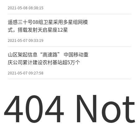
N4和六边形
的
Be2N4组成，这种二维晶体结
2021-05-08 08:38:15
构导致电子晶格略有畸变。由于这一电子特
性，它非常适于量子技术领域，例如，用于
遥感三十号08组卫星采用多星组网模
式，搭载发射天启星座12星
研制高性能计算机或以安全通信为目标的新
加密技术等。
2021-05-07 09:33:19
山区架起信息“高速路” 中国移动重
研究负责人娜塔莉亚·杜布维斯卡雅
庆公司累计建设农村基站超5万个
说：“我们在高压研究方面进行了密切的国
2021-05-07 09:27:58
际合作，首次生产出一种以前完全未知的化
404 Not
合物，这项研究也展示了高压研究在材料学
领域的巨大潜力。”
研究人员进一步指出，尽管这一成果目
前只有在实验室产生的巨大压力下才能实
现，其工业化生产还很难，但新化合物是在