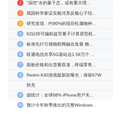
“深挖”水的量子态，或有重大理...
1
我国科学家证实银河系反银心子结...
2
研究发现：约90%的现存松属物种...
3
62比特可编程超导量子计算原型机...
4
标准先行引领物联网融合发展 物...
5
联通电信共享5G基站达1.56万个 ...
6
面板价格和出货量双涨，终端零售...
7
Redmi K40游戏版新款曝光：保留67W
8
快充
据统计：全球88% iPhone用户关...
9
预计今年秋季推出的完整Windows...
10