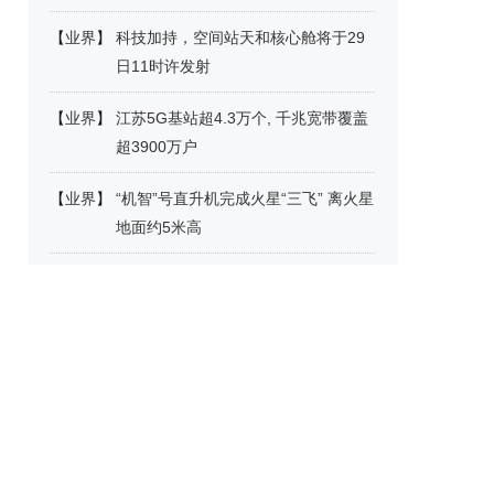
【
业界
】
科技加持，空间站天和核心舱将于29
日11时许发射
【
业界
】
江苏5G基站超4.3万个, 千兆宽带覆盖
超3900万户
【
业界
】
“机智”号直升机完成火星“三飞” 离火星
地面约5米高