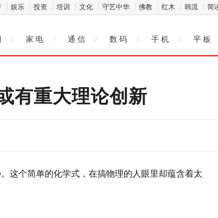
济
娱乐
投资
培训
文化
守艺中华
佛教
红木
韩流
简
网
/
家 电
/
通 信
/
数 码
/
手 机
/
平 板
，或有重大理论创新
O。这个简单的化学式，在搞物理的人眼里却蕴含着太