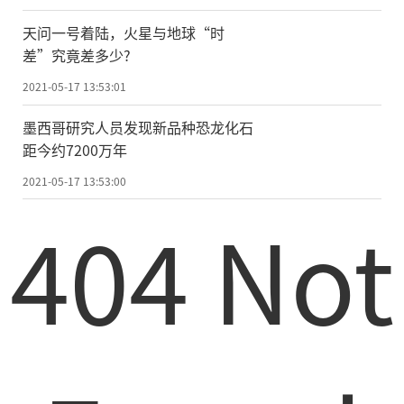
PONDER项目致力于解决这一问题。在最新
天问一号着陆，火星与地球“时
研究中，英国亚伯大学的布莱恩·哈伯德教
差”究竟差多少?
授领导的研究小组将电缆放入钻孔后，在电
2021-05-17 13:53:01
缆中传输激光脉冲，然后记录电缆中光散射
墨西哥研究人员发现新品种恐龙化石
产生的畸变，这种畸变随周围冰的温度而变
距今约7200万年
化。荷兰代尔夫特理工大学的工程师和利兹
2021-05-17 13:53:00
大学的地球物理学家则协助数据收集和分
404 Not
析。
研究人员指出，以前，科学家们借助相
距几十米甚至几百米的不同传感器测量温
度，而新方法则能沿安装在深孔中
的
光纤电
缆测量温度，得到非常详尽的温度剖面图，
这些温度控制着冰块变形的速度以及冰盖流