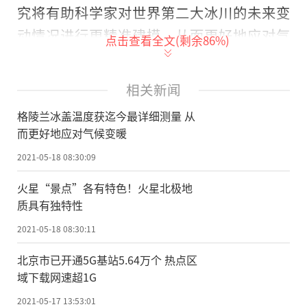
究将有助科学家对世界第二大冰川的未来变
动情况进行更精准建模，从而更好地应对气
点击查看全文(剩余
86
%)
候变暖。
自1980年代以来，格陵兰冰川的质量损
相关新闻
失增加了6倍，是导致全球海平面上升的“罪
格陵兰冰盖温度获迄今最详细测量 从
魁祸首”。为确定其冰是如何运动的以及冰
而更好地应对气候变暖
川内部的热力学过程，精确的冰温测量必不
2021-05-18 08:30:09
可少。卫星或实地观测可以一种相对简单的
火星“景点”各有特色！火星北极地
方式探测到冰面的状况，但确定一公里厚的
质具有独特性
冰川底部发生的情况要困难得多，而缺乏观
2021-05-18 08:30:11
测是全球海平面上升情况预测不准确的一个
北京市已开通5G基站5.64万个 热点区
主要原因。
域下载网速超1G
由欧洲研究理事会资助的“应答器”RES
2021-05-17 13:53:01