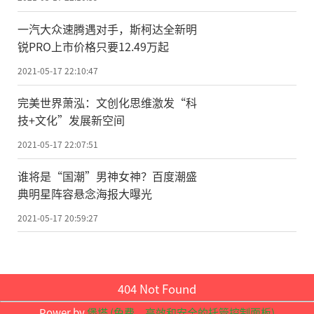
格陵兰岛冰川正在快速消融。此前有研
一汽大众速腾遇对手，斯柯达全新明
究指出，格陵兰岛冰川相对于40年前已经大
锐PRO上市价格只要12.49万起
幅萎缩，并且似乎已经不可逆转。全球变
2021-05-17 22:10:47
暖，给这规模巨大的冰川带来了灾难性的影
响。而冰川并不会顺从地接受自己的命运，
完美世界萧泓：文创化思维激发“科
技+文化”发展新空间
它会反击，用抬高海平面的方式，给人类一
些教训。不过，海平面随时间推移会如何上
2021-05-17 22:07:51
升、上升多少，人类还无法特别准确地估
谁将是“国潮”男神女神？百度潮盛
计。这次，科研人员用了光纤电缆测温法，
典明星阵容悬念海报大曝光
将冰川内部不同位置的温度也测了出来。详
2021-05-17 20:59:27
实的数据，能为建立更精准的模型奠定基
础。(记者 刘霞)
404 Not Found
责任编辑：kj005
Power by
堡塔 (免费，高效和安全的托管控制面板)