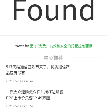
Found
动的速度。
哈伯德说：“这项技术大大提高了我们
远距离、高分辨率记录冰的温度变化的能
力。经过进一步的改进，这项技术还可以同
样高的分辨率记录其他特性，如变形等。”
Power by
堡塔 (免费，高效和安全的托管控制面板)
科学家们此前认为，冰盖温度沿平滑的
梯度变化，最温暖的部分是太阳照射的表
精彩推荐
面，底部被地热能和摩擦加热。但新研究发
517天猫通信狂欢节来了，优质通信产
现冰盖的温度分布极不均匀，局部变形严重
品应有尽有
的区域使冰进一步变暖，而这种变形集中在
2021-05-17 22:43:47
不同时期和类型的冰交接的边界处。
一汽大众速腾怎么样？斯柯达明锐
PRO上市价只要12.49万起
总编辑圈点
2021-05-17 22:10:59