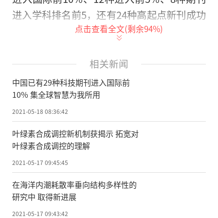
进入学科排名前5，还有24种高起点新刊成功
点击查看全文(剩余
94
%)
创刊，覆盖人工智能、航空航天、能源材
料、生物医药等多个前沿热点领域。我国现
有科技期刊5000多种，总量居世界第三位，
相关新闻
但是科技期刊发展与发达国家差距较大是公
中国已有29种科技期刊进入国际前
认的事实。那么，当这些科技期刊取得一定
10% 集全球智慧为我所用
进步，进入世界前列后，对我国科技创新和
2021-05-18 08:36:42
发展的影响和益处是什么?多位专家对此进行
叶绿素合成调控新机制获揭示 拓宽对
了解读。
叶绿素合成调控的理解
掌握学术创新的发言权
2021-05-17 09:45:45
在海洋内潮耗散率垂向结构多样性的
由中国科学院主管，进入全球百强，连
研究中 取得新进展
续十年蝉联生命科学领域亚洲第一的《细胞
2021-05-17 09:43:42