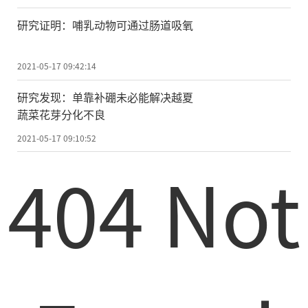
研究》曾在2020年通过“绿色通道”和“快
速通道”发表了浙江大学医学院张岩课题组
研究证明：哺乳动物可通过肠道吸氧
与华中科技大学生命科学与技术学院刘剑锋
课题团队联合开展的研究，这项研究在国际
2021-05-17 09:42:14
上首次报道了“人源全长异源二聚体GABAB
研究发现：单靠补硼未必能解决越夏
受体的精细三维空间结构”，为今后靶向GA
蔬菜花芽分化不良
BAB受体的药物研发奠定了基础。
2021-05-17 09:10:52
404 Not
2-3周后，3篇类似研究成果即在英国的
《自然》发表。也就是说，如果《细胞研
究》没有抢先发布我国学者的研究成果，那
么这个领域的首发权就会被别国抢占，我国
学者的科研成果在国际上的重要程度及学术
话语权也将受到影响。