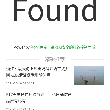
Found
在《国家科学评论》执行主编、中国科
学院脑科学与智能技术卓越创新中心学术主
任蒲慕明院士看来，中国建设世界一流科技
期刊的目的“不单纯是要建个平台，更重要
的是要掌握学术创新的发言权。”以英国的
《自然》和美国的《科学》为例，它们最新
Power by
堡塔 (免费，高效和安全的托管控制面板)
的研究成果都以新闻报道的形式向全世界公
布。“这就体现了发言权问题。”蒲慕明
精彩推荐
说，“我国是大国、强国，我们也需要有这
浙江省最大海上风电场群开始正式并
样的平台。但首先得有这样的期刊，我们才
网 提供清洁低碳用能保障
能有发言权，这是建设世界一流期刊的重要
2021-05-18 08:30:11
意义之一。”
517天猫通信狂欢节来了，优质通信产
品应有尽有
当前，我国一批优秀期刊跻身世界一流
阵营——《园艺研究》登顶学科榜首，《国家
2021-05-17 22:43:47