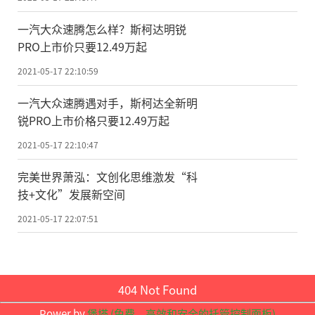
科学评论》《光：科学与应用》《镁合金学
一汽大众速腾怎么样？斯柯达明锐
报》《畜牧与生物技术》位居学科前三，
PRO上市价只要12.49万起
《细胞研究》影响因子超过20。这意味着，
2021-05-17 22:10:59
中国人的研究正在通过这些期刊为国际所知
一汽大众速腾遇对手，斯柯达全新明
晓，中国科学家在相关领域也获得了更多的
锐PRO上市价格只要12.49万起
话语权。
2021-05-17 22:10:47
集全球智慧为我所用
完美世界萧泓：文创化思维激发“科
技+文化”发展新空间
科技期刊的重要作用还体现在自主设置
2021-05-17 22:07:51
议题，引领国际学术研究方向，从而为解决
具有我国特色的关键问题服务。“高水平的
科技期刊作为一个交流平台，它能对科学未
404 Not Found
来的发展发挥很好的引导、指路作用，能形
Power by
堡塔 (免费，高效和安全的托管控制面板)