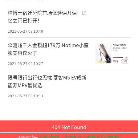
三垣中旬同时见，观象正当时
桔博士宿迁分院首场体验课开课！记
忆之门已打开！
作为炎黄子孙，哪怕完全不懂天文学，
2021-05-27 09:10:40
也多半知道牛郎织女、三垣二十八宿等。中
华民族独特的星空体系，是一套极富想象力
众测超千人金额超179万 Notime小蛮
腰美容仪火了
而且信息量极大的有机系统，283个星官蕴含
的逻辑和智慧十分耐人寻味。每年6月中旬夜
2021-05-27 09:10:27
色渐起之时，我们可以在星空中同时看到举
限号限行出行也无忧 菱智M5 EV成新
足轻重的“三垣”。这是了解我国星空文化
能源MPV最优选
的大好时机，而且今年6月14日之前的月相条
2021-05-27 09:10:13
件都很好，观测机会不错。
“三垣”指的是北天三个较大的天区：
404 Not Found
紫微垣、太微垣和天市垣。紫微垣又称紫微
Power by
堡塔 (免费，高效和安全的托管控制面板)