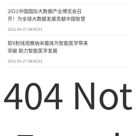
10日日偏食，错过要等9年
2021中国国际大数据产业博览会召
开！为全球大数据发展贡献中国智慧
在月全食上演之后的半个月，2021年6月
10日，地球上又将迎来一次日环食，加拿
2021-05-27 08:50:01
大、格陵兰岛西部、俄罗斯东北部可见。我
软X射线观察纳米载体为智能医学带来
国北部大部分地区则可以欣赏到带食而落的
突破 助力智能医学发展
日偏食。越往北，例如黑龙江西部、内蒙
2021-05-27 08:50:01
古、新疆北部，太阳被月亮遮挡的程度(食分)
404 Not
越大，偏食越壮观;越往西，日落的时间越
晚，更有可能看到偏食的全过程，不过食分
较小。
如果我们守在同一个地方，大概需要三
四百年才能见到一次日全食，而看到日偏食
的机会要大得多。以北京为例，2000年—205