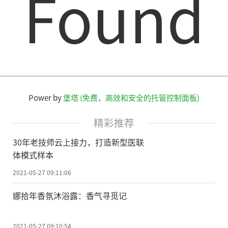
Found
0年期间会发生17次日偏食，平均大约三年一
次。但是日偏食的频次并不均匀，2018年—2
021年连续出现了5次，而下一次则需要等到9
年以后了。
放眼全国，接下来的9年里日食观测条件
Power by
堡塔 (免费，高效和安全的托管控制面板)
都不佳，仅有极西和极南部的少数地区能见
到几次食分很小的日偏食。直到2030年6月1
精彩推荐
日才能再碰到一次可以让人“尽兴”的日
30年老技师云上接力，打造新型医联
食，届时内蒙古东北部、黑龙江北部将迎来
体模式样本
一次日环食，全国其他地区(除南沙等岛屿外)
2021-05-27 09:11:06
可见日偏食。所以2021年6月10日的日偏食，
娜拾年香氛沐浴露：香气寻觅记
尽管观测条件也不是十分理想，我们还是且
看且珍惜吧!
2021-05-27 09:10:54