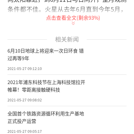
条件都不佳。火星从去年6月直到今年5月，
点击查看全文(剩余
93
%)
一直是星空中“最靓的仔”之一。从6月开
始，它将慢慢淡出星空舞台，落山时间提前
到了21点多，日落后可以在西北方低空中寻
相关新闻
找它。金星则将在6月以后成为夜空主角，完
6月10日地球上将迎来一次日环食 错
成和火星的“交班”。它在6月4日和太阳同
过再等9年
升同落，此后由昏星变为晨星，并逐渐拉开
2021-05-27 09:12:10
与太阳的距离，直到年底观测条件都不错。6
2021年浦东科技节在上海科技馆拉开
月下旬的黎明，我们可以在东北方天空中找
帷幕！零距离接触硬科技
到它。木星和土星的升起时间，在6月也都提
2021-05-27 09:08:02
前到了前半夜，观测条件进一步好转。木星
全国首个铁路资源循环利用生产基地
本月在宝瓶座，土星本月在摩羯座，它们将
正式投产运营
成为下半年星空的重要看点。
2021-05-27 09:05:17