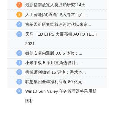
最新指南放宽人类胚胎研究“14天...
2
人工智能(AI)逐渐“飞入寻常百姓...
3
古基因组研究绘就冰河时代以来东...
4
天马 TED LTPS 大屏亮相 AUTO TECH
5
2021
微信安卓内测版 8.0.6 体验：...
6
小米平板 5 采用直角边设计，...
7
机械师创物者 15 评测：游戏本...
8
联想集团全年净利润近 80 亿元...
9
Win10 Sun Valley 任务管理器将采用新
10
图标