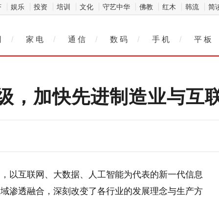
济
娱乐
投资
培训
文化
守艺中华
佛教
红木
韩流
简
网
/
家 电
/
通 信
/
数 码
/
手 机
/
平 板
级，加快先进制造业与互
遇，以互联网、大数据、人工智能为代表的新一代信息
领域渗透融合，深刻改变了各行业的发展理念与生产方