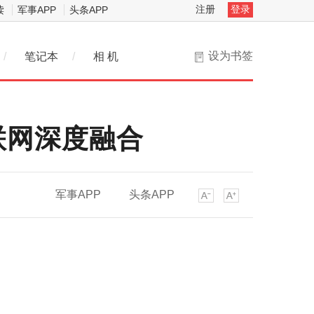
注册
登录
读
军事APP
头条APP
设为书签
/
笔记本
/
相 机
联网深度融合
军事APP
头条APP