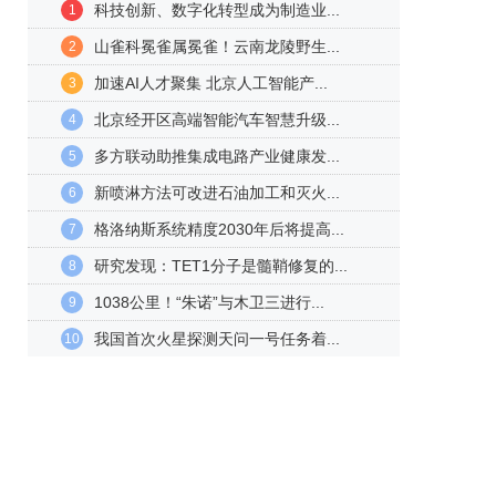
科技创新、数字化转型成为制造业...
1
山雀科冕雀属冕雀！云南龙陵野生...
2
加速AI人才聚集 北京人工智能产...
3
北京经开区高端智能汽车智慧升级...
4
多方联动助推集成电路产业健康发...
5
新喷淋方法可改进石油加工和灭火...
6
格洛纳斯系统精度2030年后将提高...
7
研究发现：TET1分子是髓鞘修复的...
8
1038公里！“朱诺”与木卫三进行...
9
我国首次火星探测天问一号任务着...
10