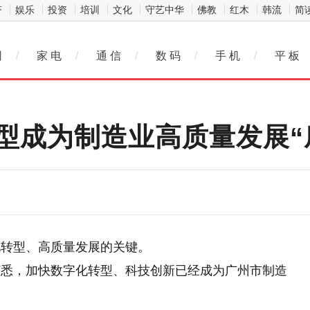
济
娱乐
投资
培训
文化
守艺中华
佛教
红木
韩流
简
网
/
家 电
/
通 信
/
数 码
/
手 机
/
平 板
型成为制造业高质量发展“
化转型、高质量发展的关键。
获悉，加快数字化转型、科技创新已经成为广州市制造