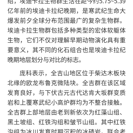
绍，埃迪卡拉生物群生活在距今约5.75~5.39
亿年前的埃迪卡拉纪晚期，是寒武纪生命大
爆发前夕全球分布范围最广的复杂生物群。
埃迪卡拉生物群包括多种类型的宏体软躯体
生物，它们不仅对理解早期动物演化具有重
要意义，其不同的化石组合也是埃迪卡拉纪
晚期地层划分与对比的标志。
庞科表示，全吉山地区位于柴达木板块
北缘的欧龙布鲁克微陆块。全吉群在该区域
发育良好，与下伏古元古代达肯大坂群变质
岩和上覆寒武纪小高炉群均为不整合接触。
全吉群上部地层由老到新依次为红藻山组、
黑土坡组、红铁沟组和皱节山组。其中红铁
沟组为冰川发育时期沉积的冰碛岩。联合考