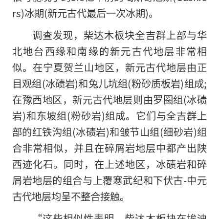
rs)冰期(新元古代最后一次冰期)。
调查发现，柴达木板块全吉群上部与华
北地台西缘和南缘的新元古代地层非常相
似。在宁夏贺兰山地区，新元古代地层由正
目观组(冰碛岩)和兔儿坑组(粉砂质板岩)组成;
在豫西地区，新元古代地层则由罗圈组(冰碛
岩)和东坡组(粉砂岩)组成。它们与全吉群上
部的红铁沟组(冰碛岩)和皱节山组(细砂岩)组
合非常相似，并且在碎屑岩地层中都产出陕
西迹化石。同时，在上述地区，冰碛岩和碎
屑岩地层的组合与上覆寒武纪和下伏古-中元
古代地层均呈不整合接触。
“这些相似性表明，柴达木板块在埃迪