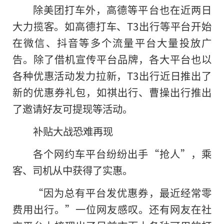
除美团打车外，高德等平台也在近两日
大力揽客。如高德打车、T3出行等平台开始
在微信、抖音等多个流量平台大量投放广
告。除了借机宣传平台品牌，各大平台也以
各种优惠活动发力拉新，T3出行近日推出了
新的优惠券礼包，如祺出行、曹操出行推出
了邀请好友可提现等活动。
补贴大战恐难再现
各个网约车平台纷纷出手“抢人”，乘
客、司机从中获得了实惠。
“因为总有平台发优惠券，最近经常零
费用出行。”一位网友感叹。还有网友在社