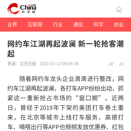
业界
互联网
行业
通信
科学
创业
网约车江湖再起波澜 新一轮抢客潮
起
来源：北京日报
2021-07-13 09:34:36
随着网约车龙头企业滴滴进行整改，网
约车江湖再起波澜，各打车APP纷纷出动，抓
紧这一重新抢占市场的“窗口期”。近两
日，曾经于2019年下架的美团打车卷土重
来，在北京等城市上线打车服务，高德打
车、嘀嗒出行等APP也频频发放优惠券、红包