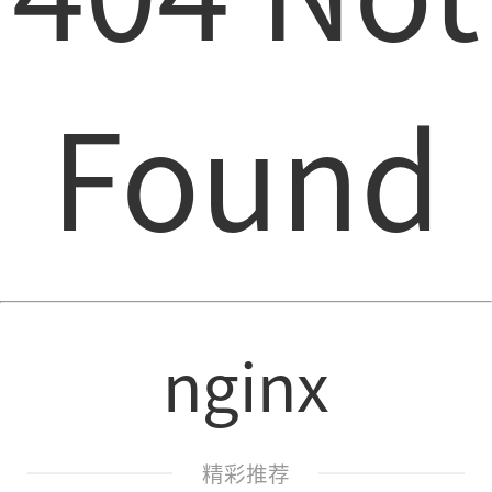
Found
nginx
精彩推荐