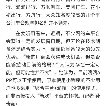
行、滴滴出行、万顺叫车、美团打车、花小
猪出行、方舟行，大众知名度较高的几个平
台订单合规率排名却并不领先。
在姜昕蔚看来，近期，不少网约车平台
会获得一定的发展窗口期，但无论在技术储
备还是综合实力上，滴滴仍具备较大的领先
优势。“新的厂商会获得成长机会，但是否
能够撼动目前的格局?个人认为存在一定可
能，但可能性并不大”，她认为，目前滴滴A
PP可以正常使用，原本使用小程序的不少用
户也多采用“聚合平台+滴滴”的使用模式，
而非直接投入“新欢”平台的怀抱。(记者 孙
奇茹)