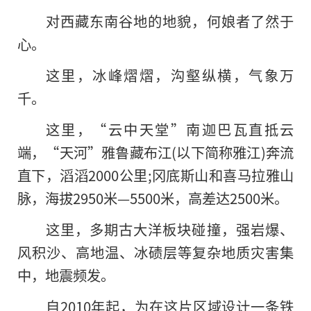
对西藏东南谷地的地貌，何娘者了然于
心。
这里，冰峰熠熠，沟壑纵横，气象万
千。
这里，“云中天堂”南迦巴瓦直抵云
端，“天河”雅鲁藏布江(以下简称雅江)奔流
直下，滔滔2000公里;冈底斯山和喜马拉雅山
脉，海拔2950米—5500米，高差达2500米。
这里，多期古大洋板块碰撞，强岩爆、
风积沙、高地温、冰碛层等复杂地质灾害集
中，地震频发。
自2010年起，为在这片区域设计一条铁