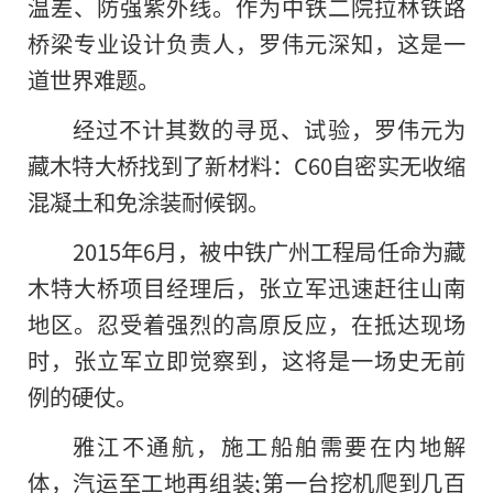
温差、防强紫外线。作为中铁二院拉林铁路
桥梁专业设计负责人，罗伟元深知，这是一
道世界难题。
经过不计其数的寻觅、试验，罗伟元为
藏木特大桥找到了新材料：C60自密实无收缩
混凝土和免涂装耐候钢。
2015年6月，被中铁广州工程局任命为藏
木特大桥项目经理后，张立军迅速赶往山南
地区。忍受着强烈的高原反应，在抵达现场
时，张立军立即觉察到，这将是一场史无前
例的硬仗。
雅江不通航，施工船舶需要在内地解
体，汽运至工地再组装;第一台挖机爬到几百