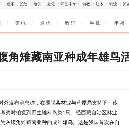
济
娱乐
投资
培训
文化
守艺中华
佛教
红木
韩流
简
网
/
家 电
/
通 信
/
数 码
/
手 机
/
平 板
腹角雉藏南亚种成年雄鸟
所对外发布消息称，在墨脱县林业与草原局支持下，该
考察时拍摄到野生雉科鸟类1只。经西藏自治区林业
认为灰腹角雉藏南亚种的成年雄鸟。这是我国首次在自