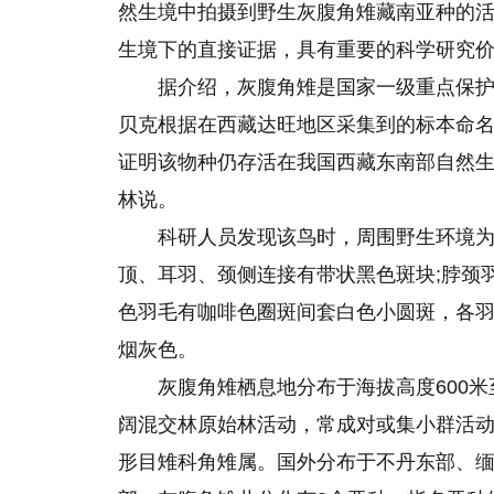
然生境中拍摄到野生灰腹角雉藏南亚种的
生境下的直接证据，具有重要的科学研究
据介绍，灰腹角雉是国家一级重点保护
贝克根据在西藏达旺地区采集到的标本命名
证明该物种仍存活在我国西藏东南部自然生
林说。
科研人员发现该鸟时，周围野生环境
顶、耳羽、颈侧连接有带状黑色斑块;脖颈羽
色羽毛有咖啡色圈斑间套白色小圆斑，各羽
烟灰色。
灰腹角雉栖息地分布于海拔高度600米
阔混交林原始林活动，常成对或集小群活
形目雉科角雉属。国外分布于不丹东部、