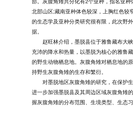
部。灰腹角雉共分化有2个亚种，指名亚种
北部山区;藏南亚种体色较深，上胸红色较
的生态学及亚种分类研究很有限，此次野
据。
赵旺林介绍，墨脱县位于雅鲁藏布大
充沛
的
降水和热量，以墨脱为核心的雅鲁
的野生动物栖息地。灰腹角雉对栖息地的
持野生灰腹角雉的生存和繁衍。
对墨脱地区灰腹角雉的研究，在保护
进一步加强墨脱县及其周边区域灰腹角雉
握灰腹角雉的分布范围、生境类型、生态习性