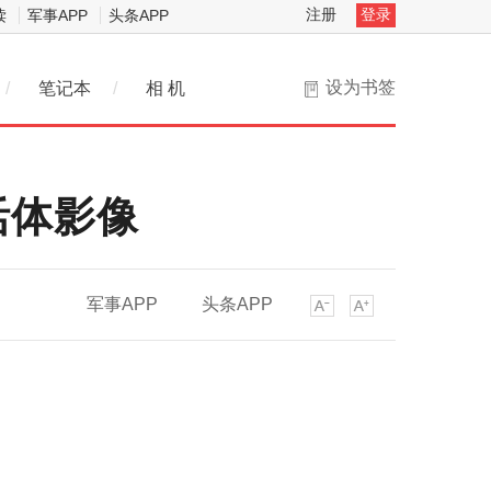
注册
登录
读
军事APP
头条APP
设为书签
/
笔记本
/
相 机
活体影像
军事APP
头条APP