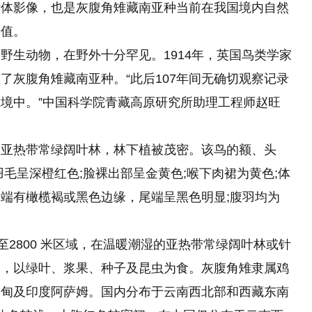
活体影像，也是灰腹角雉藏南亚种当前在我国境内自然
价值。
野生动物，在野外十分罕见。1914年，英国鸟类学家
了灰腹角雉藏南亚种。“此后107年间无确切观察记录
境中。”中国科学院青藏高原研究所助理工程师赵旺
为亚热带常绿阔叶林，林下植被茂密。该鸟的额、头
毛呈深橙红色;脸裸出部呈金黄色;喉下肉裙为黄色;体
端有橄榄褐或黑色边缘，尾端呈黑色明显;腹羽均为
至2800 米区域，在温暖潮湿的亚热带常绿阔叶林或针
动，以绿叶、浆果、种子及昆虫为食。灰腹角雉隶属鸡
缅甸及印度阿萨姆。国内分布于云南西北部和西藏东南