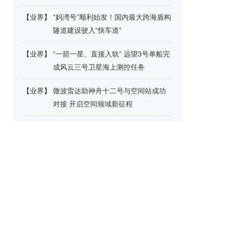
【
业界
】
“妈湾号”顺利始发！国内最大跨海盾构
隧道建设驶入“快车道”
【
业界
】
“一箭一星、直接入轨” 远望3号单船完
成风云三号卫星海上测控任务
【
业界
】
微波雷达助神舟十二号与空间站成功
对接 开启空间领域新征程