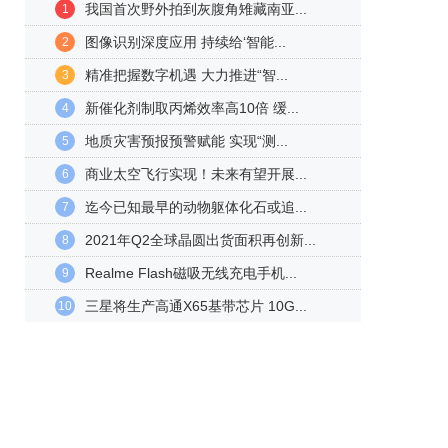
我国首次野外拍到灰腹角雉藏南亚...
1
图像识别深度应用 持续给‘智能...
2
精准把握数字机遇 大力推进“智...
3
新催化剂制取丙烯效率高10倍 缓...
4
地质灾害预报预警赋能 实现“测...
5
商业太空飞行实现！未来有望开展...
6
迄今已知最早的动物躯体化石或追...
7
2021年Q2全球晶圆出货面积再创新...
8
Realme Flash磁吸无线充电手机...
9
三星将生产高通X65基带芯片 10G...
10