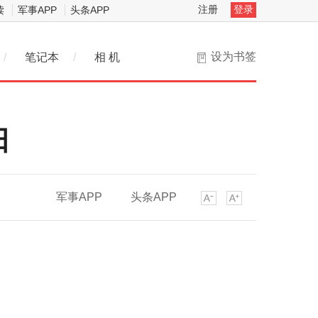
注册
登录
读
军事APP
头条APP
设为书签
/
笔记本
/
相 机
日
军事APP
头条APP