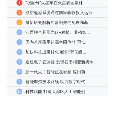
“祝融号”火星车在火星表面累计...
1
航空遥感系统通过国家验收投入运行
2
最新研究解析年龄相关的免疫和基...
3
江西联合开展光伏+种植、养殖智...
4
国内首座采用超高空限位“升冠”...
5
加快科技成果转化 赋能“万亿级...
6
通过电子云调控 发现石墨相变新机制
7
新一代人工智能正在崛起 应用前...
8
智能摩尔技术路线 助力数字时代...
9
科技赋能 打造大湾区人工智能创...
10