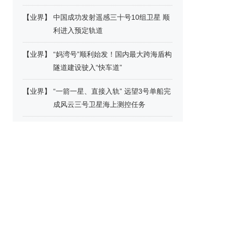
【
业界
】
中国成功发射遥感三十号10组卫星 顺
利进入预定轨道
【
业界
】
“妈湾号”顺利始发！国内最大跨海盾构
隧道建设驶入“快车道”
【
业界
】
“一箭一星、直接入轨” 远望3号单船完
成风云三号卫星海上测控任务