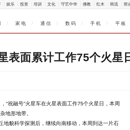
济
娱乐
投资
培训
文化
守艺中华
佛教
红木
韩流
简
网
/
家 电
/
通 信
/
数 码
/
手 机
/
平 板
星表面累计工作75个火星
，“祝融号”火星车在火星表面工作75个火星日，本周
复杂地形地带。
沙丘地貌科学探测后，继续向南移动，本周到达一片石