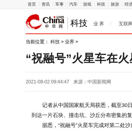
首页
资讯
军事
汽车
游戏
科技
旅游
经
科技
业 界
/
互联
当前位置：
科技
>
业界
>
“祝融号”火星车在火
2021-08-02 09:44:47
来源：中国新闻网
记者从中国国家航天局获悉，截至30日
到达一片石块、撞击坑、沙丘分布密集的
据悉，“祝融号”火星车完成对第二处