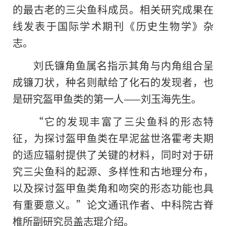
的最古老的三尖鱼科成员。相关研究成果在
线发表于国际学术期刊《历史生物学》杂
志。
刘氏镰角鱼属名指示其角与内角组合呈
成镰刀状，种名则献给了化石的发现者，也
是研究盔甲鱼类的第一人——刘玉海先生。
“它的发现丰富了三尖鱼科的形态特
征，为探讨盔甲鱼类在早泥盆世洛霍考夫期
的适应辐射提供了关键的材料，同时对于研
究三尖鱼科的起源、多样性和古地理分布，
以及探讨盔甲鱼类角和吻突的形态功能也具
有重要意义。”论文通讯作者、中科院古脊
椎所副研究员盖志琨介绍。