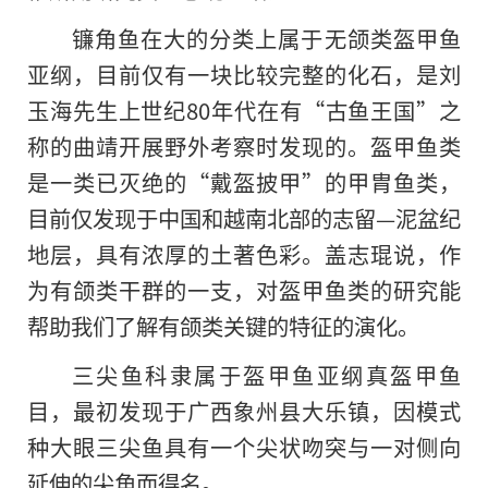
镰角鱼在大的分类上属于无颌类盔甲鱼
亚纲，目前仅有一块比较完整的化石，是刘
玉海先生上世纪80年代在有“古鱼王国”之
称的曲靖开展野外考察时发现的。盔甲鱼类
是一类已灭绝的“戴盔披甲”的甲胄鱼类，
目前仅发现于中国和越南北部的志留—泥盆纪
地层，具有浓厚的土著色彩。盖志琨说，作
为有颌类干群的一支，对盔甲鱼类的研究能
帮助我们了解有颌类关键的特征的演化。
三尖鱼科隶属于盔甲鱼亚纲真盔甲鱼
目，最初发现于广西象州县大乐镇，因模式
种大眼三尖鱼具有一个尖状吻突与一对侧向
延伸的尖角而得名。