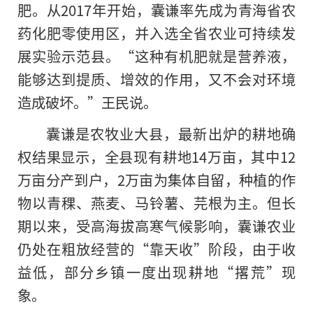
肥。从2017年开始，囊谦率先成为青海省农
药化肥零使用区，并入选全省农业可持续发
展实验示范县。“这种有机肥就是营养液，
能够达到提质、增效的作用，又不会对环境
造成破坏。”王民说。
囊谦是农牧业大县，最新出炉的耕地确
权结果显示，全县现有耕地14万亩，其中12
万亩分产到户，2万亩为集体自留，种植的作
物以青稞、燕麦、马铃薯、芫根为主。但长
期以来，受高海拔高寒气候影响，囊谦农业
仍处在粗放经营的“靠天收”阶段，由于收
益低，部分乡镇一度出现耕地“撂荒”现
象。