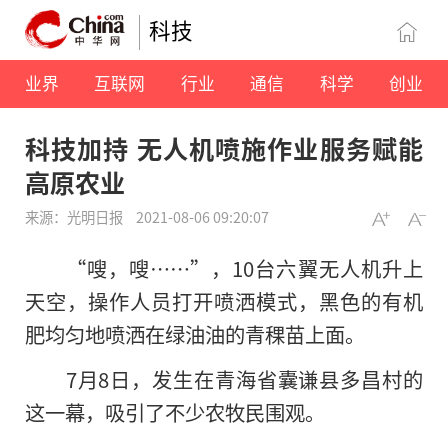
科技
业界
互联网
行业
通信
科学
创业
科技加持 无人机喷施作业服务赋能
高原农业
来源：光明日报
2021-08-06 09:20:07
“嗖，嗖……”，10台六翼无人机升上
天空，操作人员打开喷洒模式，黑色的有机
肥均匀地喷洒在绿油油的青稞苗上面。
7月8日，发生在青海省囊谦县多昌村的
这一幕，吸引了不少农牧民围观。