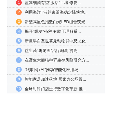
蓝藻细菌有望“激活”土壤 修复...
1
利用海洋T波约束沿海稳定陆块地...
2
新型高显色指数白光LED组合荧光...
3
揭开“耀发”秘密 有助于理解系...
4
新疆早白垩世翼龙动物群中恐龙化...
5
益生菌“鸡尾酒”治疗珊瑚 提高...
6
在野生大熊猫种群生存风险研究方...
7
“物联网+AI”推动智能化应用场...
8
智能家居加速落地 居家办公场景...
9
全球时尚门店进行数字化革新 推...
10