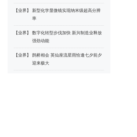
【
业界
】
新型化学显微镜实现纳米级超高分辨
率
【
业界
】
数字化转型步伐加快 新兴制造业释放
强劲动能
【
业界
】
鹊桥相会 英仙座流星雨恰逢七夕前夕
迎来极大