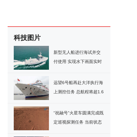
科技图片
新型无人船进行海试并交
付使用 实现水下画面实时
传输
远望6号船再赴大洋执行海
上测控任务 总航程将超1.6
万海里
“祝融号”火星车圆满完成既
定巡视探测任务 当前状态
良好