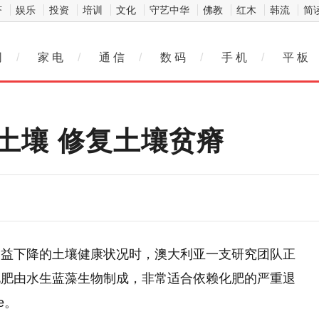
济
娱乐
投资
培训
文化
守艺中华
佛教
红木
韩流
简
网
/
家 电
/
通 信
/
数 码
/
手 机
/
平 板
土壤 修复土壤贫瘠
日益下降的土壤健康状况时，澳大利亚一支研究团队正
化肥由水生蓝藻生物制成，非常适合依赖化肥的严重退
e。