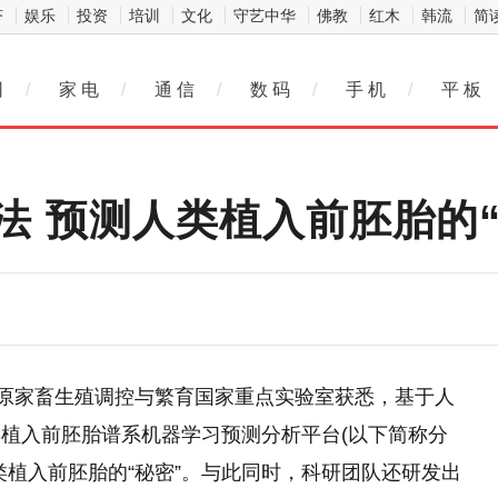
济
娱乐
投资
培训
文化
守艺中华
佛教
红木
韩流
简
网
/
家 电
/
通 信
/
数 码
/
手 机
/
平 板
法 预测人类植入前胚胎的“
草原家畜生殖调控与繁育国家重点实验室获悉，基于人
植入前胚胎谱系机器学习预测分析平台(以下简称分
类植入前胚胎的“秘密”。与此同时，科研团队还研发出