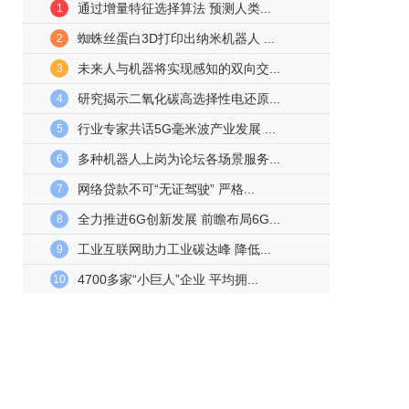
通过增量特征选择算法 预测人类...
1
蜘蛛丝蛋白3D打印出纳米机器人 ...
2
未来人与机器将实现感知的双向交...
3
研究揭示二氧化碳高选择性电还原...
4
行业专家共话5G毫米波产业发展 ...
5
多种机器人上岗为论坛各场景服务...
6
网络贷款不可“无证驾驶” 严格...
7
全力推进6G创新发展 前瞻布局6G...
8
工业互联网助力工业碳达峰 降低...
9
4700多家“小巨人”企业 平均拥...
10