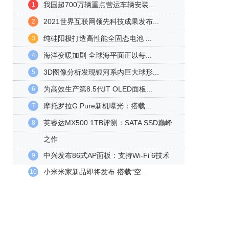
我国超700万辆重点营运车辆安装...
1
2021世界互联网领先科技成果发布...
2
纯硅阳极打造高性能全固态电池 ...
3
海洋变暖加剧 全球海平面正以每...
4
3D图像分析发现银河系内巨大球形...
5
为高效生产第8.5代IT OLED面板...
6
摩托罗拉G Pure新机曝光：搭载...
7
英睿达MX500 1TB评测：SATA SSD巅峰
8
之作
中兴发布86式AP面板：支持Wi-Fi 6技术
9
小米米家新品即将发布 搭载“空...
10