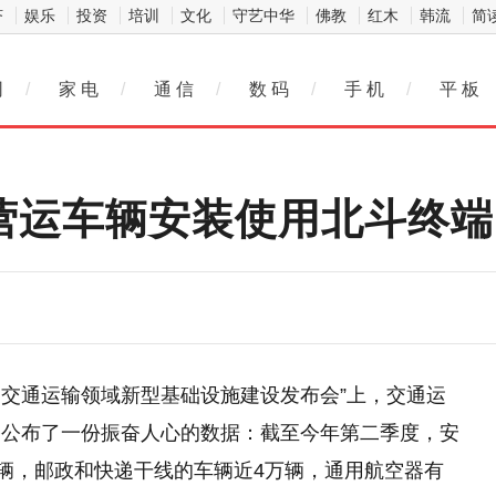
济
娱乐
投资
培训
文化
守艺中华
佛教
红木
韩流
简
网
/
家 电
/
通 信
/
数 码
/
手 机
/
平 板
点营运车辆安装使用北斗终端
动交通运输领域新型基础设施建设发布会”上，交通运
宇公布了一份振奋人心的数据：截至今年第二季度，安
万辆，邮政和快递干线的车辆近4万辆，通用航空器有