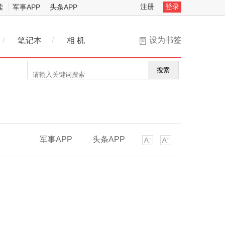
注册
登录
读
军事APP
头条APP
设为书签
/
笔记本
/
相 机
搜索
军事APP
头条APP