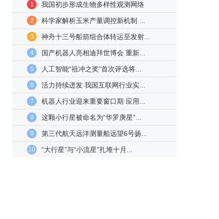
我国初步形成生物多样性观测网络
1
科学家解析玉米产量调控新机制 ...
2
神舟十三号船箭组合体转运至发射...
3
国产机器人亮相迪拜世博会 重新...
4
人工智能“祖冲之奖”首次评选将...
5
活力持续迸发 我国互联网行业实...
6
机器人行业迎来重要窗口期 应用...
7
这颗小行星被命名为“华罗庚星”...
8
第三代航天远洋测量船远望6号扬...
9
“大行星”与“小流星”扎堆十月...
10