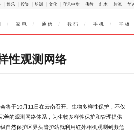
济
娱乐
投资
培训
文化
守艺中华
佛教
红木
韩流
简
网
/
家 电
/
通 信
/
数 码
/
手 机
/
平 板
样性观测网络
会将于10月11日在云南召开。生物多样性保护，不仅
能完善的观测网络体系，为生物多样性保护和管理提供
家级自然保护区界头管护站就利用红外相机观测到濒危