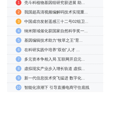
壳斗科植物基因组研究获进展 助...
1
我国超高清视频编解码技术实现重...
2
中国成功发射遥感三十二号02组卫...
3
纳米限域催化获国家自然科学奖一...
4
基因编辑技术助力“牧草之王”育...
5
在科研实践中培养“双创”人才 ...
6
多元资本争相入局 互联网开启元...
7
虚拟现实产业步入增长轨道 虚拟...
8
新一代信息技术突飞猛进 数字化...
9
智能化浪潮下 引导直播电商守住底线
10