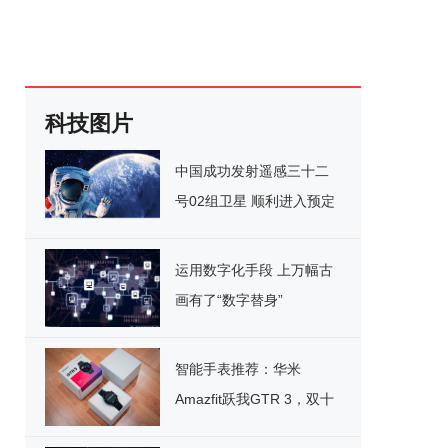
科技图片
中国成功发射遥感三十二
号02组卫星 顺利进入预定
轨道
运用数字化手段 上万幅古
画有了“数字替身”
智能手表推荐：华米
Amazfit跃我GTR 3，双十
一京东到手价799元