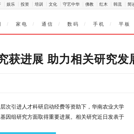
济
娱乐
投资
培训
文化
守艺中华
佛教
红木
韩流
简
网
/
家 电
/
通 信
/
数 码
/
手 机
/
平 板
究获进展 助力相关研究发
高层次引进人才科研启动经费等资助下，华南农业大学
物基因组研究方面取得重要进展。相关研究近日发表于