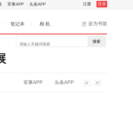
注册
登录
读
军事APP
头条APP
设为书签
/
笔记本
/
相 机
搜索
展
军事APP
头条APP