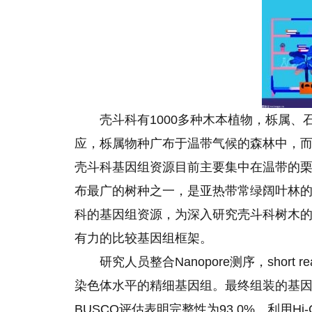
壳斗科有1000多种木本植物，栎属
应，栎属物种广布于温带气候的森林中，
壳斗科基因组资源目前主要集中在温带的
布最广的树种之一，是亚热带常绿阔叶林
科的基因组资源，为深入研究壳斗科树木
有力的比较基因组框架。
研究人员整合Nanopore测序，short rea
染色体水平
的
精细基因组。最终组装的基因组大小为
BUSCO评估表明完整性为93.0%。利用H