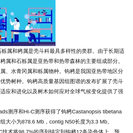
、石栎属和栲属是壳斗科最具多样性的类群。由于长期适
而栲属和石栎属是亚热带和热带森林的主要组成部分。
栗属、水青冈属和栎属物种。钩栲是我国亚热带地区分
的优势树种。钩栲高质量基因组图谱的发布扩展了壳斗
的适应和进化以及树木如何应对全球气候变化提供了强
ds测序和Hi-C测序获得了钩栲Castanopsis tibetana
878.6 Mb，contig N50长度为3.3 Mb。
i-C技术将98.7%的序列锚定到钩栲12条染色体上。预