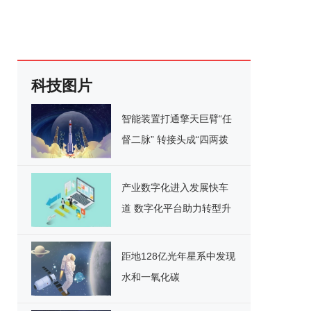
科技图片
智能装置打通擎天巨臂“任
督二脉” 转接头成“四两拨
千斤”神器
产业数字化进入发展快车
道 数字化平台助力转型升
级
距地128亿光年星系中发现
水和一氧化碳