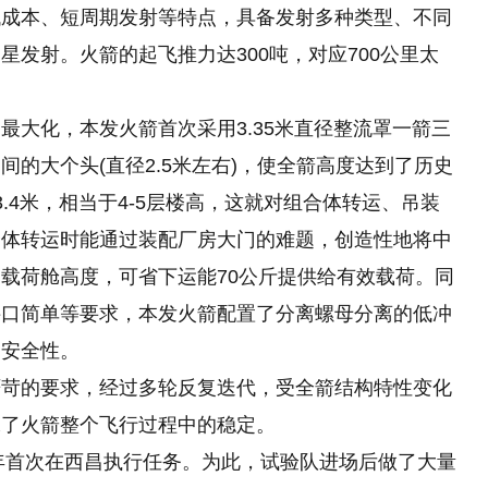
低成本、短周期发射等特点，具备发射多种类型、不同
发射。火箭的起飞推力达300吨，对应700公里太
最大化，本发火箭首次采用3.35米直径整流罩一箭三
的大个头(直径2.5米左右)，使全箭高度达到了历史
.4米，相当于4-5层楼高，这就对组合体转运、吊装
合体转运时能通过装配厂房大门
的
难题，创造性地将中
载荷舱高度，可省下运能70公斤提供给有效载荷。同
接口简单等要求，本发火箭配置了分离螺母分离的低冲
的安全性。
严苛的要求，经过多轮反复迭代，受全箭结构特性变化
保了火箭整个飞行过程中的稳定。
1年首次在西昌执行任务。为此，试验队进场后做了大量