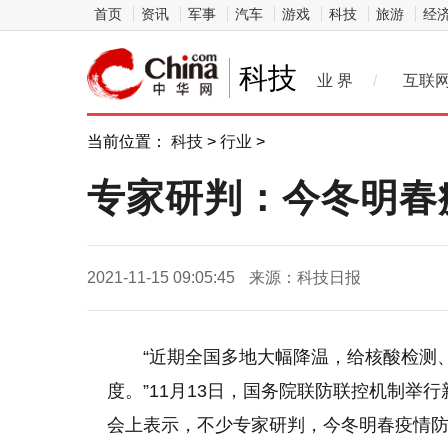
首页
资讯
军事
汽车
游戏
科技
旅游
经
科技
业 界
/
互联
当前位置：
科技
>
行业
>
专家研判：今冬明春
2021-11-15 09:05:45
来源：科技日报
“近期全国多地大幅降温，给核酸检测
度。”11月13日，国务院联防联控机制举
会上表示，不少专家研判，今冬明春疫情