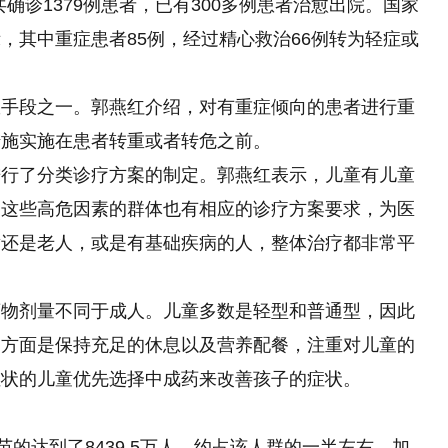
共确诊1379例患者，已有300多例患者治愈出院。国家
，其中重症患者85例，经过精心救治66例转为轻症或
效手段之一。郭燕红介绍，对有重症倾向的患者进行重
措施实施在患者转重或者转危之前。
进行了分类诊疗方案的制定。郭燕红表示，儿童有儿童
的这些高危因素的群体也有相应的诊疗方案要求，为医
童还是老人，或是有基础疾病的人，整体治疗都非常平
药物剂量不同于成人。儿童多数是轻型和普通型，因此
一方面是保持充足的休息以及营养配餐，注重对儿童的
症状的儿童优先选择中成药来改善孩子的症状。
苗的达到了8439.5万人，约占该人群的一半左右。加