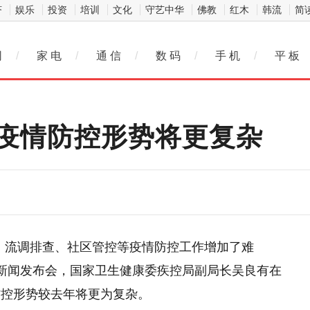
济
娱乐
投资
培训
文化
守艺中华
佛教
红木
韩流
简
网
/
家 电
/
通 信
/
数 码
/
手 机
/
平 板
疫情防控形势将更复杂
、流调排查、社区管控等疫情防控工作增加了难
行新闻发布会，国家卫生健康委疾控局副局长吴良有在
防控形势较去年将更为复杂。