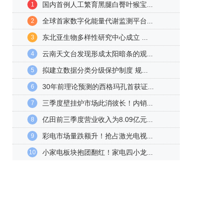
国内首例人工繁育黑腿白臀叶猴宝...
1
全球首家数字化能量代谢监测平台...
2
东北亚生物多样性研究中心成立 ...
3
云南天文台发现形成太阳暗条的观...
4
拟建立数据分类分级保护制度 规...
5
30年前理论预测的西格玛孔首获证...
6
三季度壁挂炉市场此消彼长！内销...
7
亿田前三季度营业收入为8.09亿元...
8
彩电市场量跌额升！抢占激光电视...
9
小家电板块抱团翻红！家电四小龙...
10