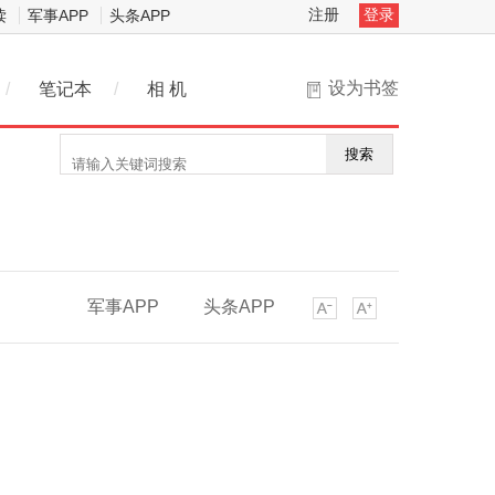
注册
登录
读
军事APP
头条APP
设为书签
/
笔记本
/
相 机
搜索
军事APP
头条APP