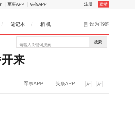
注册
登录
读
军事APP
头条APP
设为书签
/
笔记本
/
相 机
搜索
播开来
军事APP
头条APP