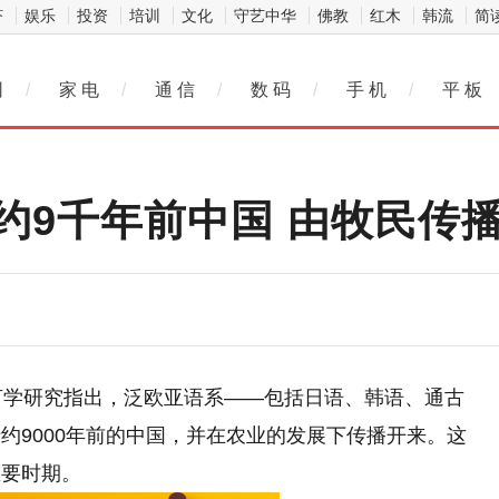
济
娱乐
投资
培训
文化
守艺中华
佛教
红木
韩流
简
网
/
家 电
/
通 信
/
数 码
/
手 机
/
平 板
约9千年前中国 由牧民传
言学研究指出，泛欧亚语系——包括日语、韩语、通古
约9000年前的中国，并在农业的发展下传播开来。这
重要时期。