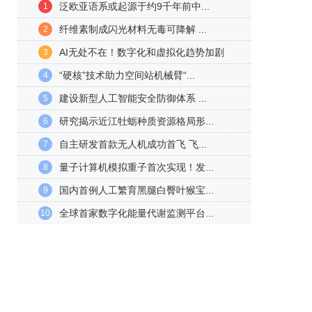
泛欧亚语系或起源于约9千年前中...
1
纤维素制成闪光材料无毒可降解 ...
2
AI无处不在！数字化和虚拟化趋势加剧
3
“硬核”技术助力空间站机械臂“...
4
建设新型人工智能安全防御体系 ...
5
研究揭示近江牡蛎种质资源格局形...
6
自主研发首款无人机成功首飞 飞...
7
量子计算机模拟重子首次实现！发...
8
国内首例人工繁育黑腿白臀叶猴宝...
9
全球首家数字化能量代谢监测平台...
10