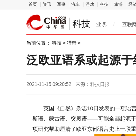
首页
资讯
军事
汽车
游戏
科技
旅游
经
科技
业 界
/
互联
当前位置：
科技
>
猎奇
>
泛欧亚语系或起源于
2021-11-15 09:20:52
来源：科技日报
英国《自然》杂志10日发表的一项语
斯语、蒙古语、突厥语——可能全都起源于
项研究帮助厘清了欧亚东部语言史上一段