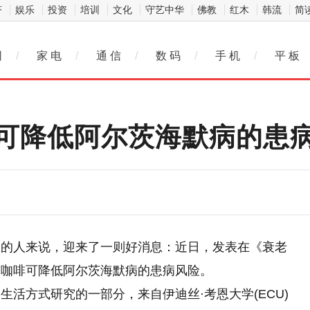
济
娱乐
投资
培训
文化
守艺中华
佛教
红木
韩流
简
网
/
家 电
/
通 信
/
数 码
/
手 机
/
平 板
可降低阿尔茨海默病的患
天的人来说，迎来了一则好消息：近日，发表在《衰老
喝咖啡可降低阿尔茨海默病的患病风险。
活方式研究的一部分，来自伊迪丝·考恩大学(ECU)