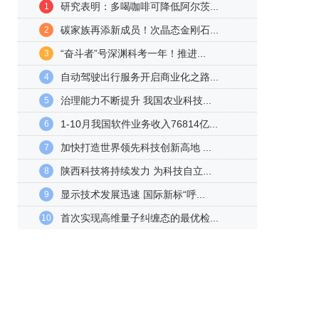
研究表明：多喝咖啡可降低阿尔茨...
1
碳家族再添新成员！次晶态金刚石...
2
“奋斗者”号深渊科考一年！推进...
3
自动驾驶出行服务开启商业化之路...
4
治理能力不断提升 我国农业科技...
5
1-10月我国软件业务收入76814亿...
6
加快打造世界领先科技创新高地 ...
7
陕西科技将持续发力 为科技自立...
8
显示技术发展迅速 国际新标“呼...
9
首次实现高维量子纠缠态的最优检...
10