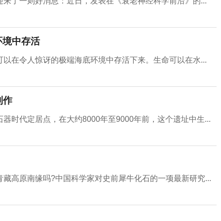
来了一则好消息：近日，发表在《衰老神经科学前沿》的...
环境中存活
以在令人惊讶的极端海底环境中存活下来。生命可以在水...
制作
代定居点，在大约8000年至9000年前，这个遗址中生...
藏高原南缘吗?中国科学家对史前犀牛化石的一项最新研究...