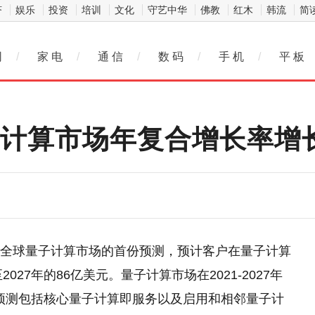
济
娱乐
投资
培训
文化
守艺中华
佛教
红木
韩流
简
网
/
家 电
/
通 信
/
数 码
/
手 机
/
平 板
子计算市场年复合增长率增长
了其对全球量子计算市场的首份预测，预计客户在量子计算
2027年的86亿美元。量子计算市场在2021-2027年
。该预测包括核心量子计算即服务以及启用和相邻量子计