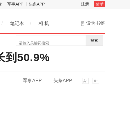
注册
登录
读
军事APP
头条APP
设为书签
/
笔记本
/
相 机
搜索
到50.9%
军事APP
头条APP