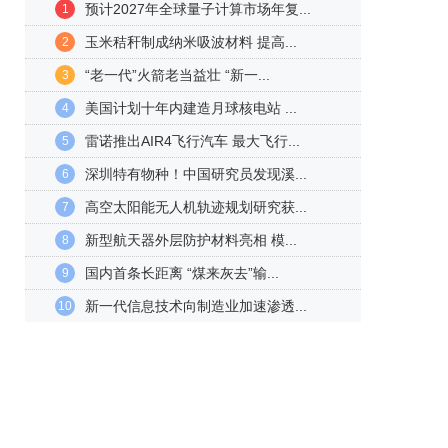
预计2027年全球量子计算市场年复...
1
玉米秸秆制成纳米吸波材料 提高...
2
“老一代”火箭老当益壮 “新一...
3
美国计划十年内建造月球核电站 ...
4
雷诺推出AIR4飞行汽车 最大飞行...
5
深圳特有物种！中国研究员发现溪...
6
高空太阳能无人机轨迹规划研究获...
7
新型航天器外层防护材料亮相 模...
8
国内首条长距离 “煤来灰去”输...
9
新一代信息技术向制造业加速渗透...
10