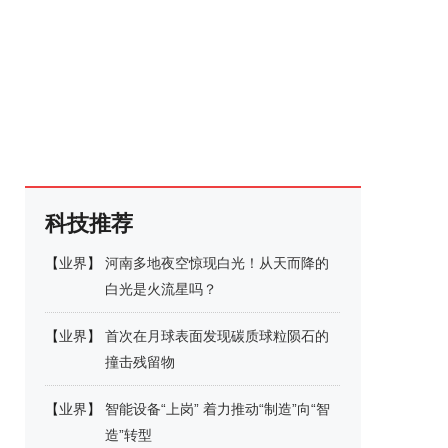
科技推荐
【
业界
】
河南多地夜空惊现白光！从天而降的
白光是火流星吗？
【
业界
】
首次在月球表面发现碳质球粒陨石的
撞击残留物
【
业界
】
智能设备“上岗” 着力推动“制造”向“智
造”转型