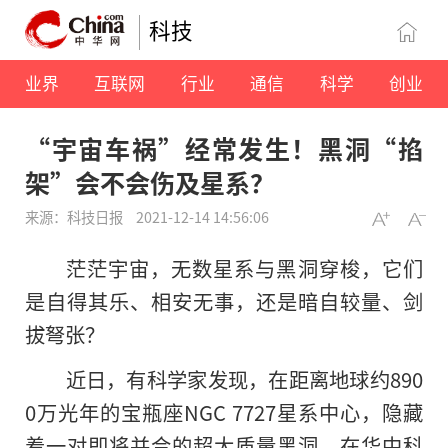
科技
业界
互联网
行业
通信
科学
创业
“宇宙车祸”经常发生！黑洞“掐
架”会不会伤及星系？
来源：科技日报
2021-12-14 14:56:06
茫茫宇宙，无数星系与黑洞穿梭，它们
是自得其乐、相安无事，还是暗自较量、剑
拔弩张？
近日，有科学家发现，在距离地球约890
0万光年的宝瓶座NGC 7727星系中心，隐藏
着一对即将并合的超大质量黑洞。在华中科