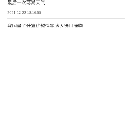
最后一次寒潮天气
2021-12-22 18:16:55
我国量子计算优越性实验入选国际物
理学十大进展
2021-12-22 16:47:39
科学家发现全球科学记录最完整的恐
龙胚胎
2021-12-22 16:47:36
科技部支持优秀青年人才勇挑“科
创”大梁
2021-12-22 16:47:33