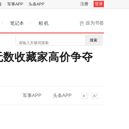
注册
登录
读
军事APP
头条APP
设为书签
/
笔记本
/
相 机
搜索
无数收藏家高价争夺
军事APP
头条APP