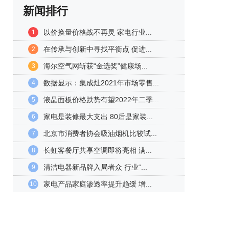
新闻排行
以价换量价格战不再灵 家电行业...
1
在传承与创新中寻找平衡点 促进...
2
海尔空气网斩获“金选奖”健康场...
3
数据显示：集成灶2021年市场零售...
4
液晶面板价格跌势有望2022年二季...
5
家电是装修最大支出 80后是家装...
6
北京市消费者协会吸油烟机比较试...
7
长虹客餐厅共享空调即将亮相 满...
8
清洁电器新品牌入局者众 行业“...
9
家电产品家庭渗透率提升趋缓 增...
10