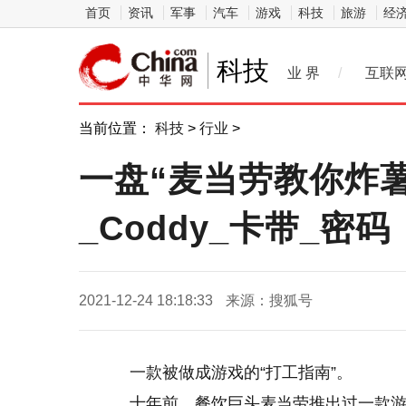
首页
资讯
军事
汽车
游戏
科技
旅游
经
科技
业 界
/
互联
当前位置：
科技
>
行业
>
一盘“麦当劳教你炸
_Coddy_卡带_密码
2021-12-24 18:18:33
来源：搜狐号
一款被做成游戏的“打工指南”。
十年前，餐饮巨头麦当劳推出过一款游