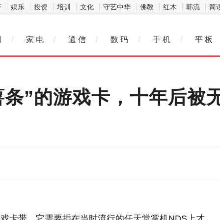
济
娱乐
投资
培训
文化
守艺中华
佛教
红木
韩流
简
网
/
家 电
/
通 信
/
数 码
/
手 机
/
平 板
薯条”的游戏卡，十年后被
戏卡带，它需要插在当时流行的任天堂掌机NDS上才