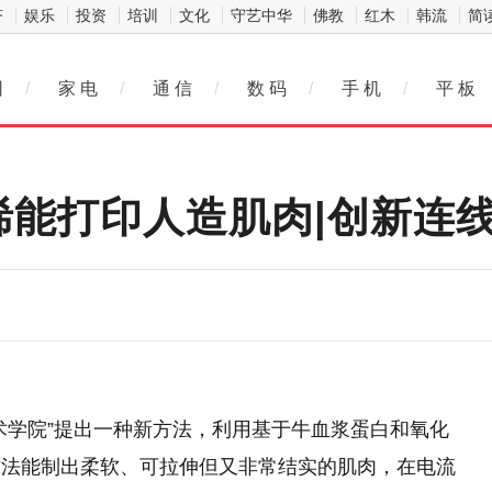
济
娱乐
投资
培训
文化
守艺中华
佛教
红木
韩流
简
网
/
家 电
/
通 信
/
数 码
/
手 机
/
平 板
烯能打印人造肌肉|创新连线
术学院”提出一种新方法，利用基于牛血浆蛋白和氧化
方法能制出柔软、可拉伸但又非常结实的肌肉，在电流