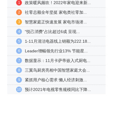
政策暖风频吹！2022年家电迎来新...
1
社零总额全年坚挺 家电类社零加...
2
智慧家庭正快速发展 家电市场潜...
3
“悦己消费”占比超过6成 呈现...
4
1-11月清洁电器线上销额为222.18...
5
Leader增幅领先行业13% 节能星...
6
数据显示：11月卡萨帝嵌入式厨电...
7
三翼鸟厨房亮相中国智慧家庭大会...
8
紧抓用户核心需求 懒人经济刺激...
9
预计2021年电视零售规模同比下降...
10