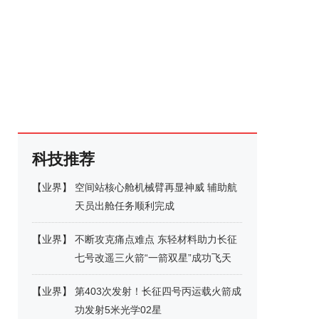
科技推荐
【
业界
】
空间站核心舱机械臂再显神威 辅助航
天员出舱任务顺利完成
【
业界
】
不断攻克痛点难点 东轻材料助力长征
七号改遥三火箭“一箭双星”成功飞天
【
业界
】
第403次发射！长征四号丙运载火箭成
功发射5米光学02星