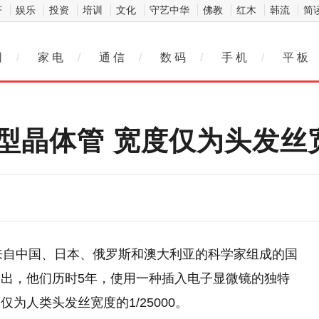
济
娱乐
投资
培训
文化
守艺中华
佛教
红木
韩流
简
网
/
家 电
/
通 信
/
数 码
/
手 机
/
平 板
型晶体管 宽度仅为头发丝宽度
霞)来自中国、日本、俄罗斯和澳大利亚的科学家组成的国
出，他们历时5年，使用一种插入电子显微镜的独特
为人类头发丝宽度的1/25000。