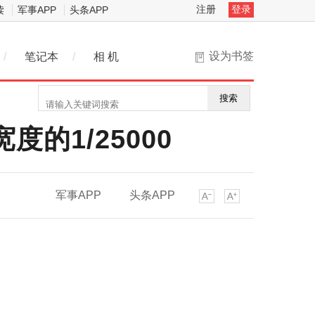
注册
登录
读
军事APP
头条APP
设为书签
/
笔记本
/
相 机
搜索
的1/25000
军事APP
头条APP