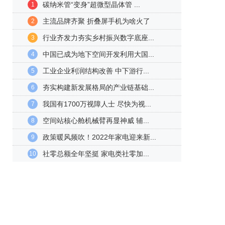
碳纳米管“变身”超微型晶体管 ...
1
主流品牌齐聚 折叠屏手机为啥火了
2
行业齐发力夯实乡村振兴数字底座...
3
中国已成为地下空间开发利用大国...
4
工业企业利润结构改善 中下游行...
5
夯实构建新发展格局的产业链基础...
6
我国有1700万视障人士 尽快为视...
7
空间站核心舱机械臂再显神威 辅...
8
政策暖风频吹！2022年家电迎来新...
9
社零总额全年坚挺 家电类社零加...
10