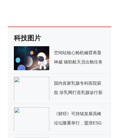
科技图片
空间站核心舱机械臂再显
神威 辅助航天员出舱任务
顺利完成
国内首家乳腺专科医院获
批 珍乳网打造乳腺诊疗新
高地
《财经》可持续发展高峰
论坛隆重举行，盟浪ESG
评级再出圈